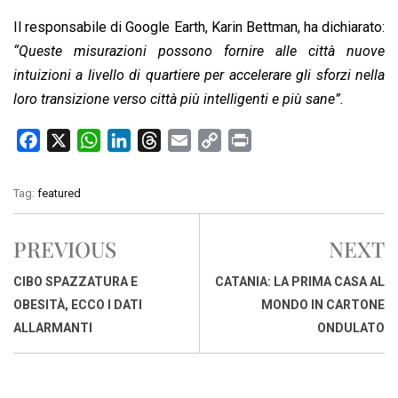
Il responsabile di Google Earth, Karin Bettman, ha dichiarato:
“Queste misurazioni possono fornire alle città nuove
intuizioni a livello di quartiere per accelerare gli sforzi nella
loro transizione verso
città più intelligenti e più sane”.
F
X
W
L
T
E
C
P
a
h
i
h
m
o
r
c
a
n
r
a
p
i
Tag:
featured
e
t
k
e
i
y
n
b
s
e
a
l
L
t
PREVIOUS
NEXT
o
A
d
d
i
o
p
I
s
n
CIBO SPAZZATURA E
CATANIA: LA PRIMA CASA AL
k
p
n
k
OBESITÀ, ECCO I DATI
MONDO IN CARTONE
ALLARMANTI
ONDULATO