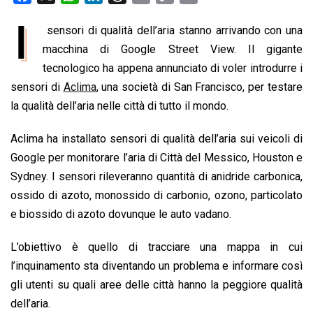
a
h
i
h
m
o
r
I
sensori di qualità dell’aria stanno arrivando con una
c
a
n
r
a
p
i
e
macchina di Google Street View. Il gigante
t
k
e
i
y
n
b
s
e
a
l
L
t
tecnologico ha appena annunciato di voler introdurre i
o
A
d
d
i
sensori di
Aclima
, una società di San Francisco, per testare
o
p
I
s
n
la qualità dell’aria nelle città di tutto il mondo.
k
p
n
k
Aclima ha installato sensori di qualità dell’aria sui veicoli di
Google per monitorare l’aria di Città del Messico, Houston e
Sydney. I sensori rileveranno quantità di anidride carbonica,
ossido di azoto, monossido di carbonio, ozono, particolato
e biossido di azoto dovunque le auto vadano.
L’obiettivo è quello di tracciare una mappa in cui
l’inquinamento sta diventando un problema e informare così
gli utenti su quali aree delle città hanno la peggiore qualità
dell’aria.