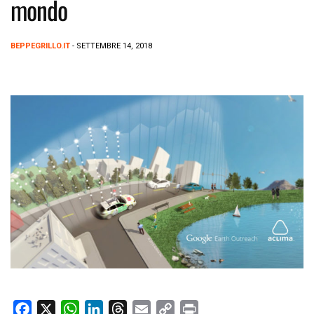
mondo
BEPPEGRILLO.IT
- SETTEMBRE 14, 2018
F
X
W
L
T
E
C
P