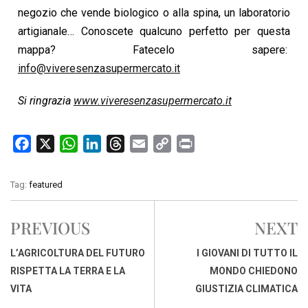
negozio che vende biologico o alla spina, un laboratorio
artigianale… Conoscete qualcuno perfetto per questa
mappa? Fatecelo sapere:
info@viveresenzasupermercato.it
Si ringrazia
www.viveresenzasupermercato.it
F
X
W
L
T
E
C
P
a
h
i
h
m
o
r
c
a
n
r
a
p
i
Tag:
featured
e
t
k
e
i
y
n
b
s
e
a
l
L
t
PREVIOUS
NEXT
o
A
d
d
i
o
p
I
s
n
L’AGRICOLTURA DEL FUTURO
I GIOVANI DI TUTTO IL
k
p
n
k
RISPETTA LA TERRA E LA
MONDO CHIEDONO
VITA
GIUSTIZIA CLIMATICA