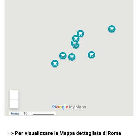
o
p
I
s
n
k
p
n
k
–>
Per visualizzare la Mappa dettagliata di Roma