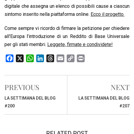
digitale che assegna un elenco di possibili cause a ciascun
sintomo inserito nella piattaforma online.
Ecco il progetto.
Come sempre vi ricordo di firmare la petizione per chiedere
all’Europa l’introduzione di un Reddito di Base Universale
per gli stati membri.
Leggete, firmate e condividete!
F
X
W
L
T
E
C
P
a
h
i
h
m
o
r
c
a
n
r
a
p
i
e
t
k
e
i
y
n
PREVIOUS
NEXT
b
s
e
a
l
L
t
o
A
d
d
i
LA SETTIMANA DEL BLOG
LA SETTIMANA DEL BLOG
o
p
I
s
n
#200
#207
k
p
n
k
RELATED POST