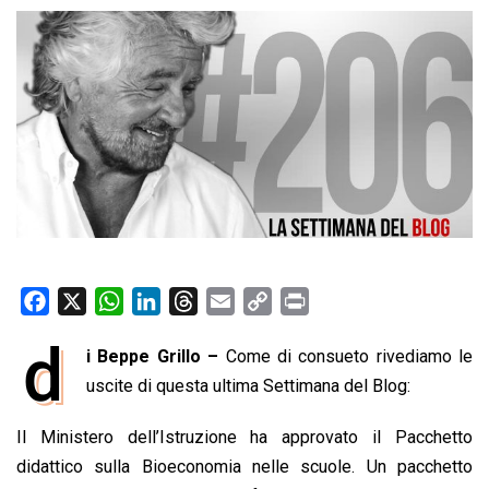
F
X
W
L
T
E
C
P
a
h
i
h
m
o
r
d
i Beppe Grillo –
Come di consueto rivediamo le
c
a
n
r
a
p
i
e
uscite di questa ultima Settimana del Blog:
t
k
e
i
y
n
b
s
e
a
l
L
t
Il Ministero dell’Istruzione ha approvato il Pacchetto
o
A
d
d
i
didattico sulla Bioeconomia nelle scuole. Un pacchetto
o
p
I
s
n