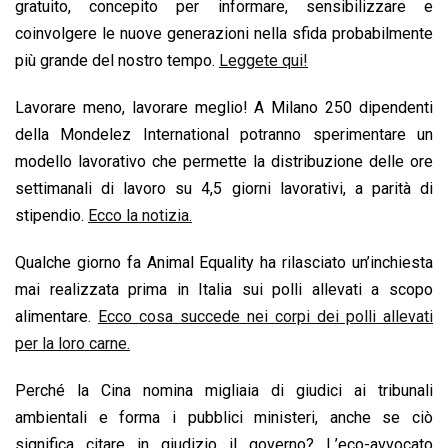
gratuito, concepito per informare, sensibilizzare e
k
p
n
k
coinvolgere le nuove generazioni nella sfida probabilmente
più grande del nostro tempo.
Leggete qui!
Lavorare meno, lavorare meglio! A Milano 250 dipendenti
della Mondelez International potranno sperimentare un
modello lavorativo che permette la distribuzione delle ore
settimanali di lavoro su 4,5 giorni lavorativi, a parità di
stipendio.
Ecco la notizia.
Qualche giorno fa Animal Equality ha rilasciato un’inchiesta
mai realizzata prima in Italia sui polli allevati a scopo
alimentare.
Ecco cosa succede nei corpi dei polli allevati
per la loro carne.
Perché la Cina nomina migliaia di giudici ai tribunali
ambientali e forma i pubblici ministeri, anche se ciò
significa citare in giudizio il governo? L’eco-avvocato