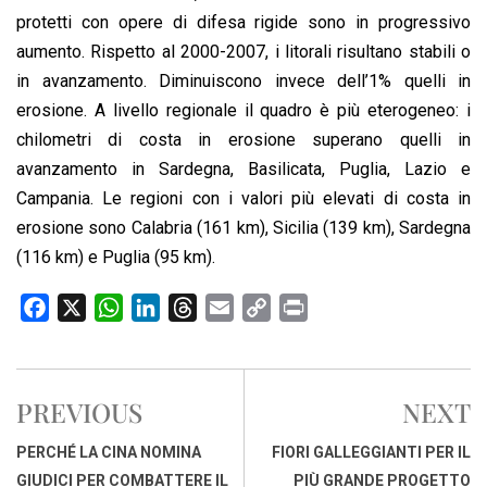
protetti con opere di difesa rigide sono in progressivo
aumento. Rispetto al 2000-2007, i litorali risultano stabili o
in avanzamento. Diminuiscono invece dell’1% quelli in
erosione. A livello regionale il quadro è più eterogeneo: i
chilometri di costa in erosione superano quelli in
avanzamento in Sardegna, Basilicata, Puglia, Lazio e
Campania. Le regioni con i valori più elevati di costa in
erosione sono Calabria (161 km), Sicilia (139 km), Sardegna
(116 km) e Puglia (95 km).
F
X
W
L
T
E
C
P
a
h
i
h
m
o
r
c
a
n
r
a
p
i
e
t
k
e
i
y
n
PREVIOUS
NEXT
b
s
e
a
l
L
t
o
A
d
d
i
PERCHÉ LA CINA NOMINA
FIORI GALLEGGIANTI PER IL
o
p
I
s
n
GIUDICI PER COMBATTERE IL
PIÙ GRANDE PROGETTO