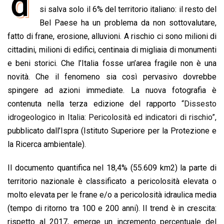
d
e
si salva solo il 6% del territorio italiano: il resto del
t
k
e
i
y
n
b
s
e
a
l
L
t
Bel Paese ha un problema da non sottovalutare,
o
A
d
d
i
fatto di frane, erosione, alluvioni. A rischio ci sono milioni di
o
p
I
s
n
cittadini, milioni di edifici, centinaia di migliaia di monumenti
k
p
n
k
e beni storici. Che l’Italia fosse un’area fragile non è una
novità. Che il fenomeno sia così pervasivo dovrebbe
spingere ad azioni immediate. La nuova fotografia è
contenuta nella terza edizione del rapporto
“Dissesto
idrogeologico in Italia: Pericolosità ed indicatori di rischio”,
pubblicato dall’Ispra (Istituto Superiore per la Protezione e
la Ricerca ambientale).
Il documento quantifica nel 18,4% (55.609 km2) la parte di
territorio nazionale è classificato a pericolosità elevata o
molto elevata per le frane e/o a pericolosità idraulica media
(tempo di ritorno tra 100 e 200 anni). Il trend è in crescita:
rispetto al 2017, emerge un incremento percentuale del