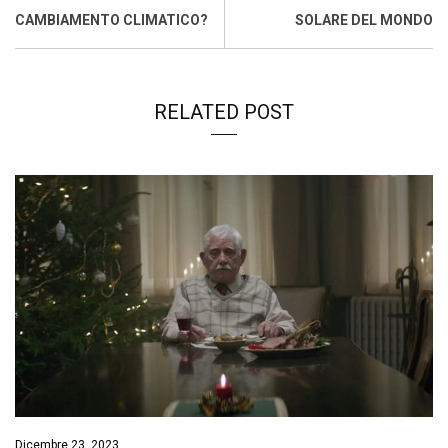
k
p
n
k
CAMBIAMENTO CLIMATICO?
SOLARE DEL MONDO
RELATED POST
Dicembre 23, 2023