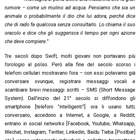
o
A
d
d
i
rumore – come un mulino ad acqua. Pensiamo che sia un
o
p
I
s
n
animale o probabilmente il dio che lui adora, perché dice
k
p
n
k
che di rado fa qualcosa senza consultarlo. Lo chiama il suo
oracolo e dice che gli suggerisce il tempo per ogni azione
che deve compiere.”
Tre secoli dopo Swift, molti giovani non portavano più
l’orologio al polso. Però alla fine del secolo scorso i
telefoni cellulari mostravano l’ora – con essi potevamo già
conversare ovunque, registrare messaggi vocali e
scambiare brevi messaggi scritti – SMS (Short Message
System). Dall’inizio del 21° secolo si diffondono gli
smartphone [telefoni ”intelligenti”]: ora li usano tutti;
conversano, accedono a Internet, a Google, a Reddit;
entrano in social networks [Facebook, Youtube, Whatsapp,
Wechat, Instagram, Twitter, Linkedin, Baidu Tieba [Postbar]