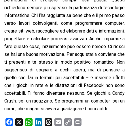
richiedono sempre più spesso la padronanza di tecnologie
informatiche. Chi l’ha raggiunta sa bene che è il primo passo
verso lavori coinvolgenti, come programmare computer,
creare siti web, raccogliere ed elaborare dati e informazioni,
progettare e calcolare processi avanzati. Anche imparare a
fare queste cose, inizialmente può essere noioso. Ci riesci
se hai una buona motivazione. Per acquistarla conviene che
ti presenti a te stesso in modo positivo, romantico. Non
suggerisco di sognare a occhi aperti, ma di pensare a
quello che fai in termini più accettabili – e insieme rifletti
che i giochi in rete e le distrazioni di Facebook non sono
accettabili. Ti fanno diventare nessuno. Se giochi a Candy
Crush, sei un ragazzino. Se programmi un computer, sei un
uomo, che magari si avvia a guadagnare buoni soldi.
F
X
W
L
T
E
C
P