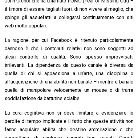
John Grohol che ha chiamato FOMO (Fear of Missing Out)
–
il timore di essere tagliati fuori, di non vivere al meglio, che
spinge gli assuefatti a collegarsi continuamente con siti
web molto popolari.
La ragione per cui Facebook è ritenuto particolarmente
dannoso è che i contenuti relativi non sono soggetti ad
alcun controllo di qualità. Sono spesso improvvisati,
irrilevanti. La dipendenza da questo canale è diversa da
quella di chi si appassiona a un’arte, una disciplina o
all’acquisizione di una abilità non banale – mentre è banale
quella di manipolare velocemente un mouse o di trarre
soddisfazione da battutine scialbe.
La cura cognitiva non si deve limitare a evidenziare le
perdite di tempo implicate e il fatto che queste attività non
fanno acquisire abilità che destino ammirazione o che
permettano di svolgere compiti ben pagati. Questi