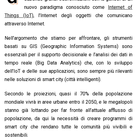
b
s
e
a
l
L
t
nuovo paradigma conosciuto come
Internet of
o
A
d
d
i
Things (IoT)
, l’Internet degli oggetti che comunicano
o
p
I
s
n
attraverso Internet.
k
p
n
k
Nell’argomento che stiamo per affrontare, gli strumenti
basati su GIS (Geographic Information Systems) sono
essenziali per il supporto decisionale e l’analisi dei dati in
tempo reale (Big Data Analytics) che, con lo sviluppo
dell’IoT e delle sue applicazioni, sono sempre più rilevanti
nelle soluzioni di smart city (città intelligenti).
Secondo le proiezioni, quasi il 70% della popolazione
mondiale vivrà in aree urbane entro il 2050, e le megalopoli
stanno già lottando per far fronte all’attuale afflusso di
popolazione, da qui la necessità di creare programmi di
smart city che rendano tutte le comunità più vivibili e
sostenibili.