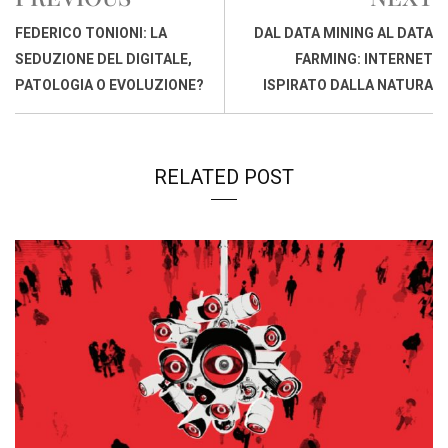
o
A
d
d
i
o
p
I
s
n
FEDERICO TONIONI: LA
DAL DATA MINING AL DATA
k
p
n
k
SEDUZIONE DEL DIGITALE,
FARMING: INTERNET
PATOLOGIA O EVOLUZIONE?
ISPIRATO DALLA NATURA
RELATED POST