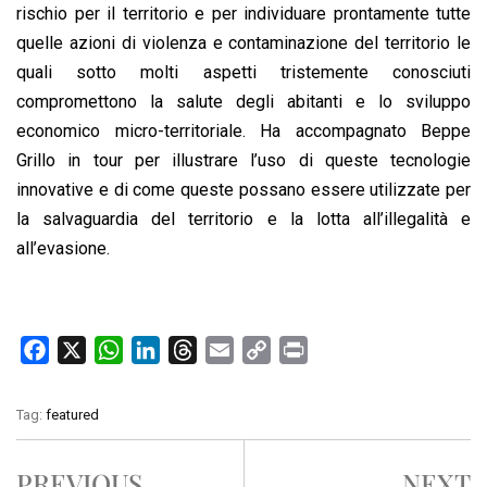
rischio per il territorio e per individuare prontamente tutte
quelle azioni di violenza e contaminazione del territorio le
quali sotto molti aspetti tristemente conosciuti
compromettono la salute degli abitanti e lo sviluppo
economico micro-territoriale. Ha accompagnato Beppe
Grillo in tour per illustrare l’uso di queste tecnologie
innovative e di come queste possano essere utilizzate per
la salvaguardia del territorio e la lotta all’illegalità e
all’evasione.
F
X
W
L
T
E
C
P
a
h
i
h
m
o
r
c
a
n
r
a
p
i
Tag:
featured
e
t
k
e
i
y
n
b
s
e
a
l
L
t
PREVIOUS
NEXT