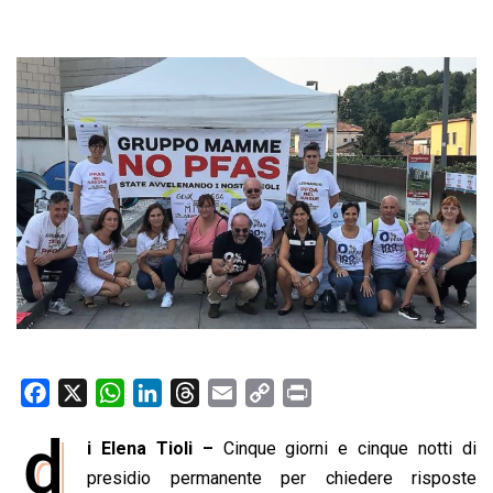
F
X
W
L
T
E
C
P
a
h
i
h
m
o
r
d
i Elena Tioli –
Cinque giorni e cinque notti di
c
a
n
r
a
p
i
e
presidio permanente per chiedere risposte
t
k
e
i
y
n