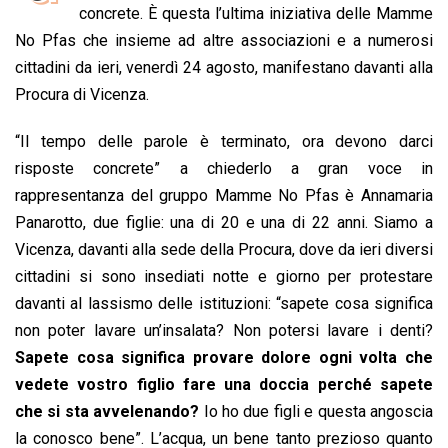
b
s
e
a
l
L
t
concrete. È questa l’ultima iniziativa delle Mamme
o
A
d
d
i
No Pfas che insieme ad altre associazioni e a numerosi
o
p
I
s
n
cittadini da ieri, venerdì 24 agosto, manifestano davanti alla
k
p
n
k
Procura di Vicenza.
“Il tempo delle parole è terminato, ora devono darci
risposte concrete” a chiederlo a gran voce in
rappresentanza del gruppo Mamme No Pfas è Annamaria
Panarotto, due figlie: una di 20 e una di 22 anni. Siamo a
Vicenza, davanti alla sede della Procura, dove da ieri diversi
cittadini si sono insediati notte e giorno per protestare
davanti al lassismo delle istituzioni: “sapete cosa significa
non poter lavare un’insalata? Non potersi lavare i denti?
Sapete cosa significa provare dolore ogni volta che
vedete vostro figlio fare una doccia perché sapete
che si sta avvelenando?
Io ho due figli e questa angoscia
la conosco bene”. L’acqua, un bene tanto prezioso quanto