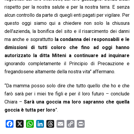
rispetto per la nostra salute e per la nostra terra. E senza
alcun controllo da parte di quegli enti pagati per vigilare. Per
questo oggi siamo qui a chiedere non solo la chiusura
dell’azienda, la bonifica del sito e il risarcimento dei danni
ma anche e soprattutto
la condanna dei responsabili e le
dimissioni di tutti coloro che fino ad oggi hanno
autorizzato la ditta Miteni a continuare ad inquinare
ignorando completamente il Principio di Precauzione e
fregandosene altamente della nostra vita” affermano.
“Da mamma posso solo dire che tutto quello che ho e che
farò sarà per i miei tre figli e per il loro futuro – conclude
Chiara –
Sarà una goccia ma loro sapranno che quella
goccia è tutta per loro
”.
F
X
W
L
T
E
C
P
a
h
i
h
m
o
r