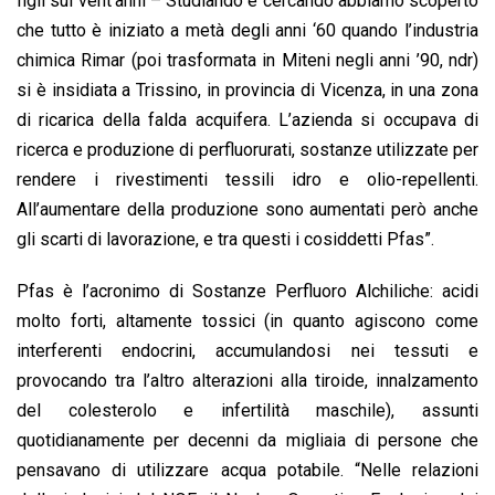
figli sui vent’anni – Studiando e cercando abbiamo scoperto
che tutto è iniziato a metà degli anni ‘60 quando l’industria
chimica Rimar (poi trasformata in Miteni negli anni ’90, ndr)
si è insidiata a Trissino, in provincia di Vicenza, in una zona
di ricarica della falda acquifera. L’azienda si occupava di
ricerca e produzione di perfluorurati, sostanze utilizzate per
rendere i rivestimenti tessili idro e olio-repellenti.
All’aumentare della produzione sono aumentati però anche
gli scarti di lavorazione, e tra questi i cosiddetti Pfas”.
Pfas è l’acronimo di Sostanze Perfluoro Alchiliche: acidi
molto forti, altamente tossici (in quanto agiscono come
interferenti endocrini, accumulandosi nei tessuti e
provocando tra l’altro alterazioni alla tiroide, innalzamento
del colesterolo e infertilità maschile), assunti
quotidianamente per decenni da migliaia di persone che
pensavano di utilizzare acqua potabile. “Nelle relazioni