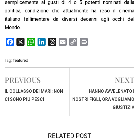
semplicemente ai gusti di 4 o 5 potenti nominati dalla
politica, condizione che attualmente ha reso il cinema
italiano fallimentare da diversi decenni agli occhi del
Mondo.
F
X
W
L
T
E
C
P
a
h
i
h
m
o
r
c
a
n
r
a
p
i
Tag:
featured
e
t
k
e
i
y
n
b
s
e
a
l
L
t
PREVIOUS
NEXT
o
A
d
d
i
o
p
I
s
n
IL COLLASSO DEI MARI: NON
HANNO AVVELENATO I
k
p
n
k
CI SONO PIÙ PESCI
NOSTRI FIGLI, ORA VOGLIAMO
GIUSTIZIA
RELATED POST