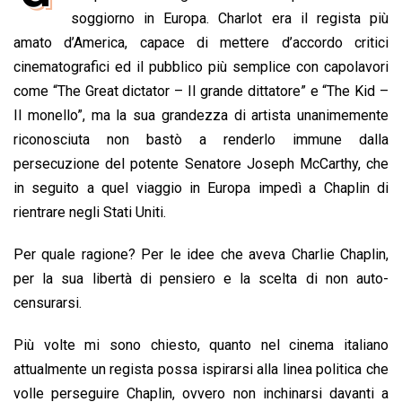
b
s
e
a
l
L
t
soggiorno in Europa. Charlot era il regista più
o
A
d
d
i
amato d’America, capace di mettere d’accordo critici
o
p
I
s
n
cinematografici ed il pubblico più semplice con capolavori
k
p
n
k
come “The Great dictator – Il grande dittatore” e “The Kid –
Il monello”, ma la sua grandezza di artista unanimemente
riconosciuta non bastò a renderlo immune dalla
persecuzione del potente Senatore Joseph McCarthy, che
in seguito a quel viaggio in Europa impedì a Chaplin di
rientrare negli Stati Uniti.
Per quale ragione? Per le idee che aveva Charlie Chaplin,
per la sua libertà di pensiero e la scelta di non auto-
censurarsi.
Più volte mi sono chiesto, quanto nel cinema italiano
attualmente un regista possa ispirarsi alla linea politica che
volle perseguire Chaplin, ovvero non inchinarsi davanti a