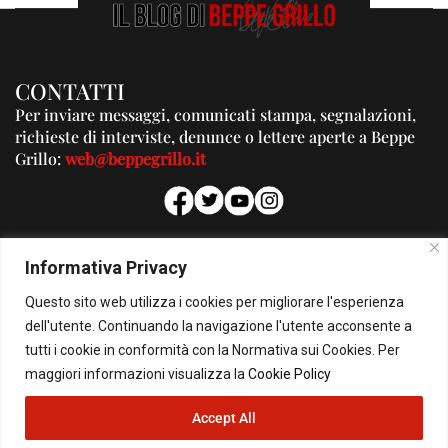
CONTATTI
Per inviare messaggi, comunicati stampa, segnalazioni,
richieste di interviste, denunce o lettere aperte a Beppe
Grillo:
web@beppegrillo.it
PUBBLICITA'
Informativa Privacy
Per la tua pubblicità su questo Blog:
Questo sito web utilizza i cookies per migliorare l'esperienza
pubblicita@beppegrillo.it
dell'utente. Continuando la navigazione l'utente acconsente a
tutti i cookie in conformità con la Normativa sui Cookies. Per
HOMEPAGE
COOKIE POLICY
PRIVACY POLICY
CONTATTI
maggiori informazioni visualizza la
Cookie Policy
Accept All
© Copyright 2026 - Il Blog di Beppe Grillo. All Rights Reserved - Powered by
happygrafic.com