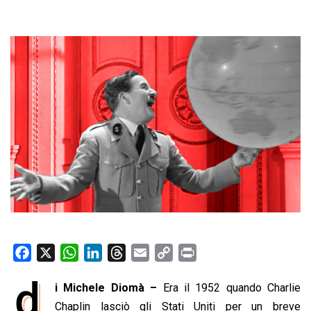
F
X
W
L
T
E
C
P
a
h
i
h
m
o
r
d
i Michele Diomà –
Era il 1952 quando Charlie
c
a
n
r
a
p
i
e
Chaplin lasciò gli Stati Uniti per un breve
t
k
e
i
y
n