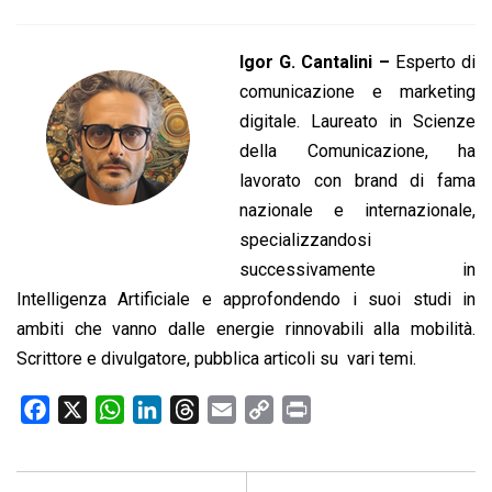
Igor G. Cantalini –
Esperto di
comunicazione e marketing
digitale. Laureato in Scienze
della Comunicazione, ha
lavorato con brand di fama
nazionale e internazionale,
specializzandosi
successivamente in
Intelligenza Artificiale e approfondendo i suoi studi in
ambiti che vanno dalle energie rinnovabili alla mobilità.
Scrittore e divulgatore, pubblica articoli su vari temi.
F
X
W
L
T
E
C
P
a
h
i
h
m
o
r
c
a
n
r
a
p
i