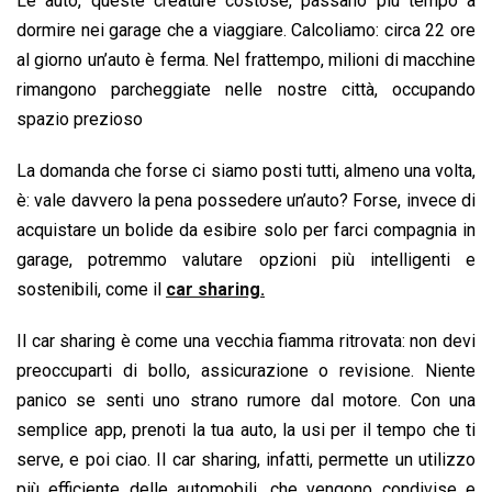
Le auto, queste creature costose, passano più tempo a
dormire nei garage che a viaggiare. Calcoliamo: circa 22 ore
al giorno un’auto è ferma. Nel frattempo, milioni di macchine
rimangono parcheggiate nelle nostre città, occupando
spazio prezioso
La domanda che forse ci siamo posti tutti, almeno una volta,
è: vale davvero la pena possedere un’auto? Forse, invece di
acquistare un bolide da esibire solo per farci compagnia in
garage, potremmo valutare opzioni più intelligenti e
sostenibili, come il
car sharing.
Il car sharing è come una vecchia fiamma ritrovata: non devi
preoccuparti di bollo, assicurazione o revisione. Niente
panico se senti uno strano rumore dal motore. Con una
semplice app, prenoti la tua auto, la usi per il tempo che ti
serve, e poi ciao. Il car sharing, infatti, permette un utilizzo
più efficiente delle automobili, che vengono condivise e