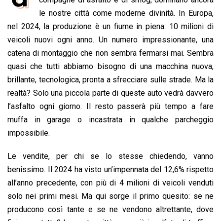
b
s
e
a
l
L
t
le nostre città come moderne divinità. In Europa,
o
A
d
d
i
nel 2024, la produzione è un fiume in piena: 10 milioni di
o
p
I
s
n
veicoli nuovi ogni anno. Un numero impressionante, una
k
p
n
k
catena di montaggio che non sembra fermarsi mai. Sembra
quasi che tutti abbiamo bisogno di una macchina nuova,
brillante, tecnologica, pronta a sfrecciare sulle strade. Ma la
realtà? Solo una piccola parte di queste auto vedrà davvero
l’asfalto ogni giorno. Il resto passerà più tempo a fare
muffa in garage o incastrata in qualche parcheggio
impossibile.
Le vendite, per chi se lo stesse chiedendo, vanno
benissimo. Il 2024 ha visto un’impennata del 12,6% rispetto
all’anno precedente, con più di 4 milioni di veicoli venduti
solo nei primi mesi. Ma qui sorge il primo quesito: se ne
producono così tante e se ne vendono altrettante, dove