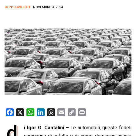
BEPPEGRILLO.IT
- NOVEMBRE 3, 2024
F
X
W
L
T
E
C
P
a
h
i
h
m
o
r
d
i Igor G. Cantalini –
Le automobili, queste fedeli
c
a
n
r
a
p
i
e
compagne di asfalto e di smog, dominano ancora
t
k
e
i
y
n