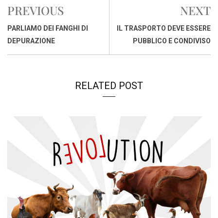
e
t
k
e
i
y
n
PREVIOUS
NEXT
b
s
e
a
l
L
t
o
A
d
d
i
PARLIAMO DEI FANGHI DI
IL TRASPORTO DEVE ESSERE
o
p
I
s
n
DEPURAZIONE
PUBBLICO E CONDIVISO
k
p
n
k
RELATED POST