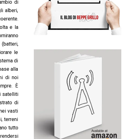
ambio di
i alberi,
coerente.
olta e la
orniranno
(batteri,
orare le
istema di
base alla
hi di noi
empre. È
satelliti
trato di
nei vasti
, terreni
ano tutto
prendersi