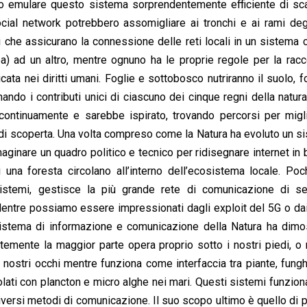
mmo emulare questo sistema sorprendentemente efficiente di sc
cial network potrebbero assomigliare ai tronchi e ai rami degl
ici che assicurano la connessione delle reti locali in un sistema 
) ad un altro, mentre ognuno ha le proprie regole per la racc
cata nei diritti umani. Foglie e sottobosco nutriranno il suolo, f
ndo i contributi unici di ciascuno dei cinque regni della natura 
continuamente e sarebbe ispirato, trovando percorsi per migli
o di scoperta. Una volta compreso come la Natura ha evoluto un s
ginare un quadro politico e tecnico per ridisegnare internet in 
una foresta circolano all’interno dell’ecosistema locale. Poc
istemi, gestisce la più grande rete di comunicazione di s
 Mentre possiamo essere impressionati dagli exploit del 5G o dai 
sistema di informazione e comunicazione della Natura ha dimos
emente la maggior parte opera proprio sotto i nostri piedi, o 
 nostri occhi mentre funziona come interfaccia tra piante, funghi
olati con plancton e micro alghe nei mari. Questi sistemi funzion
 diversi metodi di comunicazione. Il suo scopo ultimo è quello di 