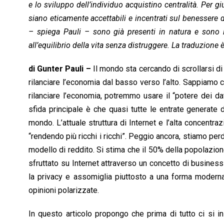
o
p
I
s
n
e lo sviluppo dell’individuo acquistino centralità. Per 
k
p
n
k
siano eticamente accettabili e incentrati sul benessere di 
– spiega Pauli – sono già presenti in natura e sono le
all’equilibrio della vita senza distruggere. La traduzione
di Gunter Pauli –
Il mondo sta cercando di scrollarsi d
rilanciare l’economia dal basso verso l’alto. Sappiamo c
rilanciare l’economia, potremmo usare il “potere dei dati
sfida principale è che quasi tutte le entrate generate 
mondo. L’attuale struttura di Internet e l’alta concentra
“rendendo più ricchi i ricchi”. Peggio ancora, stiamo per
modello di reddito. Si stima che il 50% della popolazion
sfruttato su Internet attraverso un concetto di busine
la privacy e assomiglia piuttosto a una forma moderna
opinioni polarizzate.
In questo articolo propongo che prima di tutto ci si in