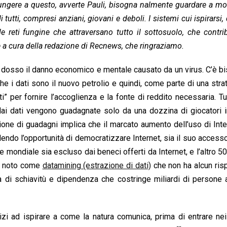
giungere a questo, avverte Pauli, bisogna nalmente guardare a mo
tutti, compresi anziani, giovani e deboli. I sistemi cui ispirarsi, 
 reti fungine che attraversano tutto il sottosuolo, che contr
 è a cura della redazione di Recnews, che ringraziamo.
i dosso il danno economico e mentale causato da un virus. C’è b
he i dati sono il nuovo petrolio e quindi, come parte di una stra
” per fornire l’accoglienza e la fonte di reddito necessaria. Tut
dai dati vengono guadagnate solo da una dozzina di giocatori in
zione di guadagni implica che il marcato aumento dell’uso di Inte
dendo l’opportunità di democratizzare Internet, sia il suo accesso
e mondiale sia escluso dai beneci offerti da Internet, e l’altro 
ss noto come
datamining (estrazione di dati)
che non ha alcun ris
 di schiavitù e dipendenza che costringe miliardi di persone 
izi ad ispirare a come la natura comunica, prima di entrare nei