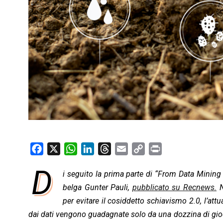
F
X
W
L
T
E
C
P
a
h
i
h
m
o
r
D
i seguito la prima parte di “From Data Mining
c
a
n
r
a
p
i
e
belga Gunter Pauli,
t
k
e
i
pubblicato su Recnews.
y
n
N
b
s
e
a
l
L
t
per evitare il cosiddetto schiavismo 2.0, l’att
o
A
d
d
i
dai dati vengono guadagnate solo da una dozzina di gioc