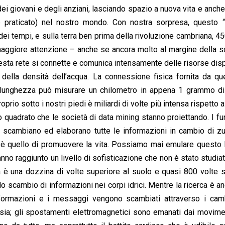
ei giovani e degli anziani, lasciando spazio a nuova vita e anch
praticato) nel nostro mondo. Con nostra sorpresa, questo “i
 dei tempi, e sulla terra ben prima della rivoluzione cambriana, 45
o maggiore attenzione – anche se ancora molto al margine della 
a rete si connette e comunica intensamente delle risorse disp
e della densità dell’acqua. La connessione fisica fornita da qu
ro lunghezza può misurare un chilometro in appena 1 grammo di
oprio sotto i nostri piedi è miliardi di volte più intensa rispetto a
o quadrato che le società di data mining stanno proiettando. I fu
 scambiano ed elaborano tutte le informazioni in cambio di zu
” è quello di promuovere la vita. Possiamo mai emulare questo l
no raggiunto un livello di sofisticazione che non è stato studiat
ua è una dozzina di volte superiore al suolo e quasi 800 volte 
 scambio di informazioni nei corpi idrici. Mentre la ricerca è an
nformazioni e i messaggi vengono scambiati attraverso i cam
nsia; gli spostamenti elettromagnetici sono emanati dai movime