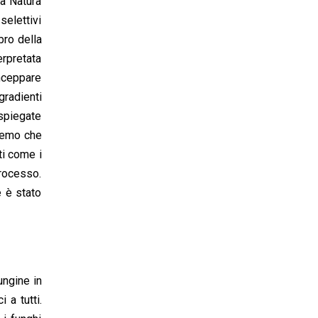
la Natura
selettivi
bro della
erpretata
inceppare
gradienti
ispiegate
iremo che
ti come i
processo.
e è stato
ungine in
 a tutti.