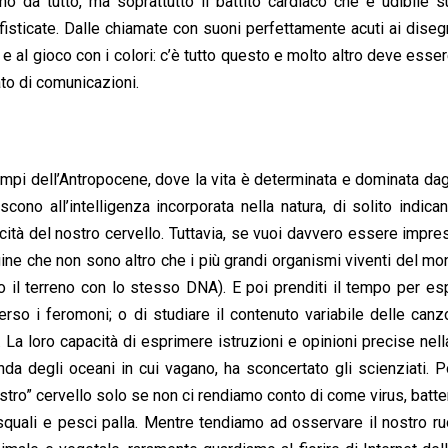
o da tutto, ma soprattutto il battito cardiaco che è udibile 
fisticate. Dalle chiamate con suoni perfettamente acuti ai disegn
 al gioco con i colori: c’è tutto questo e molto altro deve esse
ato di comunicazioni.
mpi dell’Antropocene, dove la vita è determinata e dominata dag
iscono all’intelligenza incorporata nella natura, di solito indican
acità del nostro cervello. Tuttavia, se vuoi davvero essere impre
gine che non sono altro che i più grandi organismi viventi del m
o il terreno con lo stesso DNA). E poi prenditi il tempo per esp
erso i feromoni; o di studiare il contenuto variabile delle canz
 La loro capacità di esprimere istruzioni e opinioni precise nel
nda degli oceani in cui vagano, ha sconcertato gli scienziati.
ostro” cervello solo se non ci rendiamo conto di come virus, batter
 squali e pesci palla. Mentre tendiamo ad osservare il nostro ru