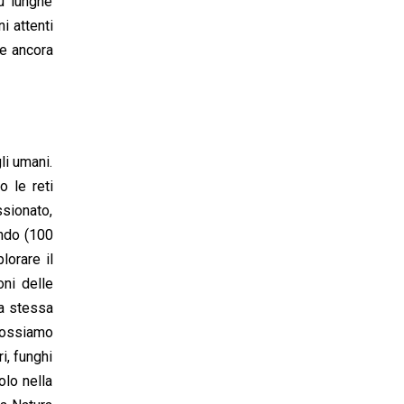
su lunghe
i attenti
re ancora
li umani.
o le reti
ssionato,
ondo (100
lorare il
oni delle
la stessa
 Possiamo
i, funghi
olo nella