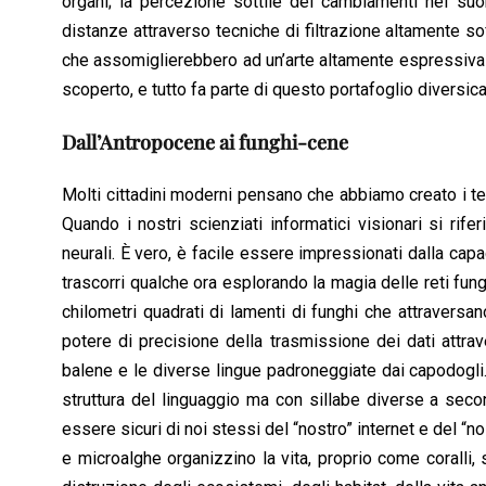
organi; la percezione sottile dei cambiamenti nel suon
distanze attraverso tecniche di filtrazione altamente so
che assomiglierebbero ad un’arte altamente espressiva e
scoperto, e tutto fa parte di questo portafoglio diversic
Dall’Antropocene ai funghi-cene
Molti cittadini moderni pensano che abbiamo creato i te
Quando i nostri scienziati informatici visionari si rifer
neurali. È vero, è facile essere impressionati dalla cap
trascorri qualche ora esplorando la magia delle reti fun
chilometri quadrati di lamenti di funghi che attraversan
potere di precisione della trasmissione dei dati attrav
balene e le diverse lingue padroneggiate dai capodogli.
struttura del linguaggio ma con sillabe diverse a seco
essere sicuri di noi stessi del “nostro” internet e del “n
e microalghe organizzino la vita, proprio come coralli,