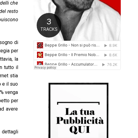
delli che
0
1
del resto
6
ibuiscono
isogno di
tegia per
tavia, la
 tutto il
rnet stia
 e il suo
50% venga
petto per
ad avere
 dettagli