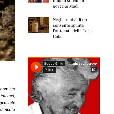
indiani sfidano il
0
1
governo Modi
1
Negli archivi di un
2
0
convento spunta
1
l’antenata della Coca-
2
Cola
2
0
1
3
2
0
1
4
conomista
2
0
internet,
1
 generate
5
endimento
2