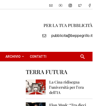
PER LA TUA PUBBLICITÀ
pubblicita@beppegrillo.it
ARCHIVIO
CONTATTI
TERRA FUTURA
2
0
La Cina ridisegna
0
l’università per l’era
5
dell’IA
2
0
Elon Musk: “Tra dieci