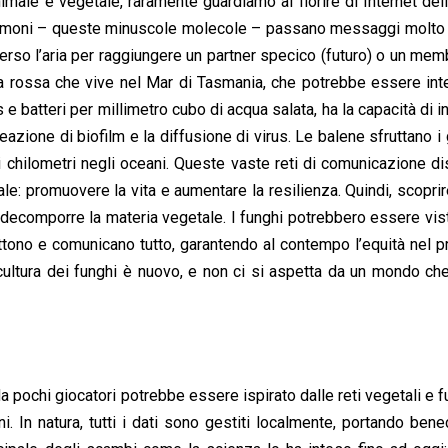
nimale e vegetale, raramente guardiamo al fiorire di Internet del
i feromoni – queste minuscole molecole – passano messaggi molto 
verso l’aria per raggiungere un partner specico (futuro) o un mem
lga rossa che vive nel Mar di Tasmania, che potrebbe essere int
e batteri per millimetro cubo di acqua salata, ha la capacità di 
zione di biofilm e la diffusione di virus. Le balene sfruttano i 
di chilometri negli oceani. Queste vaste reti di comunicazione d
pale: promuovere la vita e aumentare la resilienza. Quindi, scopr
e decomporre la materia vegetale. I funghi potrebbero essere vis
ettono e comunicano tutto, garantendo al contempo l’equità nel 
ultura dei funghi è nuovo, e non ci si aspetta da un mondo ch
da pochi giocatori potrebbe essere ispirato dalle reti vegetali e f
In natura, tutti i dati sono gestiti localmente, portando beneci