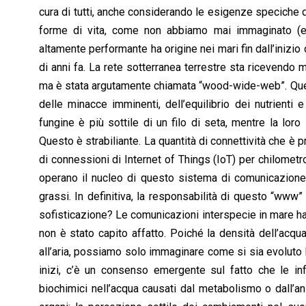
cura di tutti, anche considerando le esigenze speciche d
forme di vita, come non abbiamo mai immaginato (e 
altamente performante ha origine nei mari fin dall’inizio
di anni fa. La rete sotterranea terrestre sta ricevend
ma è stata argutamente chiamata “wood-wide-web”. Quest
delle minacce imminenti, dell’equilibrio dei nutrienti 
fungine è più sottile di un filo di seta, mentre la lo
Questo è strabiliante. La quantità di connettività che è pr
di connessioni di Internet of Things (IoT) per chilometr
operano il nucleo di questo sistema di comunicazione
grassi. In definitiva, la responsabilità di questo “www
sofisticazione? Le comunicazioni interspecie in mare han
non è stato capito affatto. Poiché la densità dell’acq
all’aria, possiamo solo immaginare come si sia evoluto lo
inizi, c’è un consenso emergente sul fatto che le i
biochimici nell’acqua causati dal metabolismo o dall’a