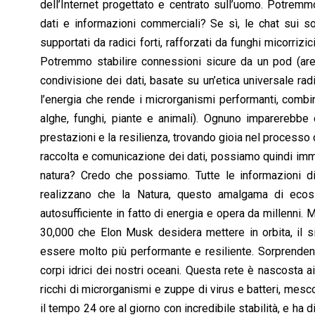
dell’Internet progettato e centrato sull’uomo. Potre
dati e informazioni commerciali? Se sì, le chat sui so
supportati da radici forti, rafforzati da funghi micorriz
Potremmo stabilire connessioni sicure da un pod (area
condivisione dei dati, basate su un’etica universale radi
l’energia che rende i microrganismi performanti, combina
alghe, funghi, piante e animali). Ognuno imparerebbe 
prestazioni e la resilienza, trovando gioia nel process
raccolta e comunicazione dei dati, possiamo quindi imma
natura? Credo che possiamo. Tutte le informazioni di 
realizzano che la Natura, questo amalgama di ecos
autosufficiente in fatto di energia e opera da millenni.
30,000 che Elon Musk desidera mettere in orbita, il 
essere molto più performante e resiliente. Sorprendent
corpi idrici dei nostri oceani. Questa rete è nascosta ai
ricchi di microrganismi e zuppe di virus e batteri, mesc
il tempo 24 ore al giorno con incredibile stabilità, e ha