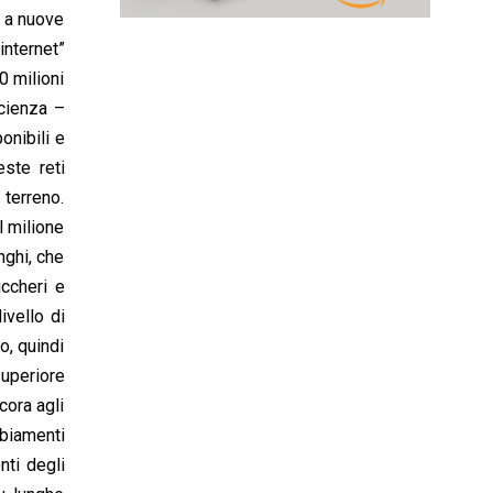
e a nuove
nternet”
0 milioni
scienza –
onibili e
este reti
 terreno.
l milione
nghi, che
ccheri e
ivello di
o, quindi
superiore
cora agli
biamenti
nti degli