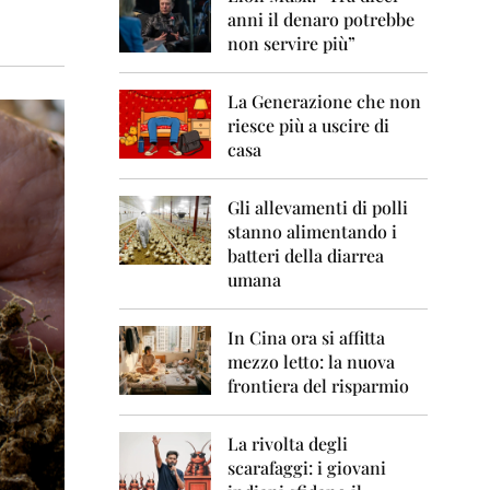
0
anni il denaro potrebbe
6
non servire più”
2
0
La Generazione che non
0
7
riesce più a uscire di
casa
2
0
0
Gli allevamenti di polli
8
stanno alimentando i
batteri della diarrea
2
umana
0
0
9
In Cina ora si affitta
mezzo letto: la nuova
2
frontiera del risparmio
0
1
0
La rivolta degli
scarafaggi: i giovani
2