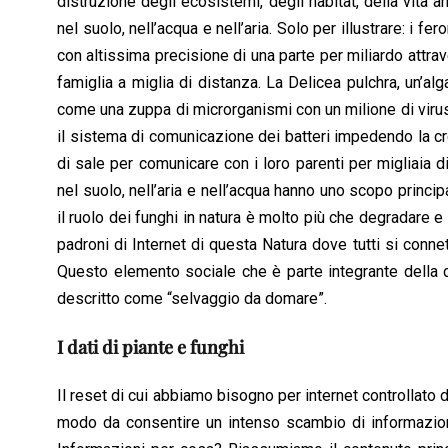
distruzione degli ecosistemi, degli habitat, della vita a
nel suolo, nell’acqua e nell’aria. Solo per illustrare: 
con altissima precisione di una parte per miliardo attra
famiglia a miglia di distanza. La Delicea pulchra, un’a
come una zuppa di microrganismi con un milione di virus 
il sistema di comunicazione dei batteri impedendo la crea
di sale per comunicare con i loro parenti per migliaia 
nel suolo, nell’aria e nell’acqua hanno uno scopo princi
il ruolo dei funghi in natura è molto più che degradare 
padroni di Internet di questa Natura dove tutti si conn
Questo elemento sociale che è parte integrante della c
descritto come “selvaggio da domare”.
I dati di piante e funghi
Il reset di cui abbiamo bisogno per internet controllato 
modo da consentire un intenso scambio di informazioni. 