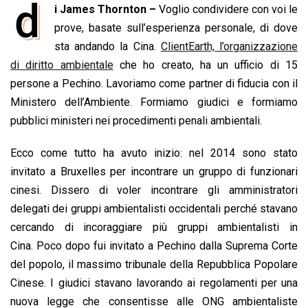
d
i James Thornton –
Voglio condividere con voi le
c
a
n
r
a
p
i
e
prove, basate sull’esperienza personale, di dove
t
k
e
i
y
n
b
s
e
a
l
L
t
sta andando la Cina.
ClientEarth, l’organizzazione
o
A
d
d
i
di diritto ambientale
che ho creato, ha un ufficio di 15
o
p
I
s
n
persone a Pechino. Lavoriamo come partner di fiducia con il
k
p
n
k
Ministero dell’Ambiente. Formiamo giudici e formiamo
pubblici ministeri nei procedimenti penali ambientali.
Ecco come tutto ha avuto inizio: nel 2014 sono stato
invitato a Bruxelles per incontrare un gruppo di funzionari
cinesi. Dissero di voler incontrare gli amministratori
delegati dei gruppi ambientalisti occidentali perché stavano
cercando di incoraggiare più gruppi ambientalisti in
Cina. Poco dopo fui invitato a Pechino dalla Suprema Corte
del popolo, il massimo tribunale della Repubblica Popolare
Cinese. I giudici stavano lavorando ai regolamenti per una
nuova legge che consentisse alle ONG ambientaliste