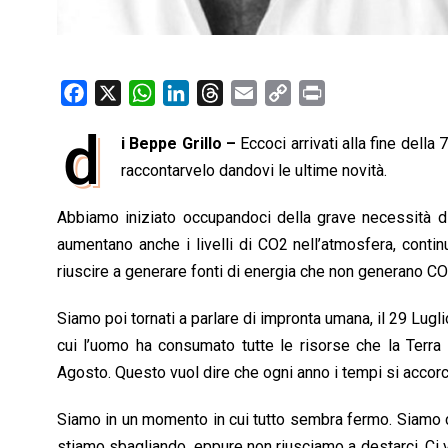
F
X
W
L
T
E
C
P
a
h
i
h
m
o
r
d
i Beppe Grillo –
Eccoci arrivati alla fine della
c
a
n
r
a
p
i
e
raccontarvelo dandovi le ultime novità.
t
k
e
i
y
n
b
s
e
a
l
L
t
Abbiamo iniziato occupandoci della grave necessità 
o
A
d
d
i
aumentano anche i livelli di CO2 nell’atmosfera, contin
o
p
I
s
n
riuscire a generare fonti di energia che non generano C
k
p
n
k
Siamo poi tornati a parlare di impronta umana, il 29 Luglio
cui l’uomo ha consumato tutte le risorse che la Terra 
Agosto. Questo vuol dire che ogni anno i tempi si accor
Siamo in un momento in cui tutto sembra fermo. Siamo
stiamo sbagliando, eppure non riusciamo a destarci. Ci 