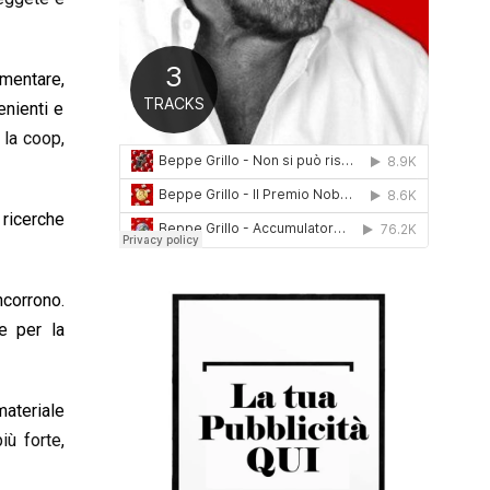
0
1
6
mentare,
enienti e
 la coop,
 ricerche
ncorrono.
e per la
materiale
iù forte
,