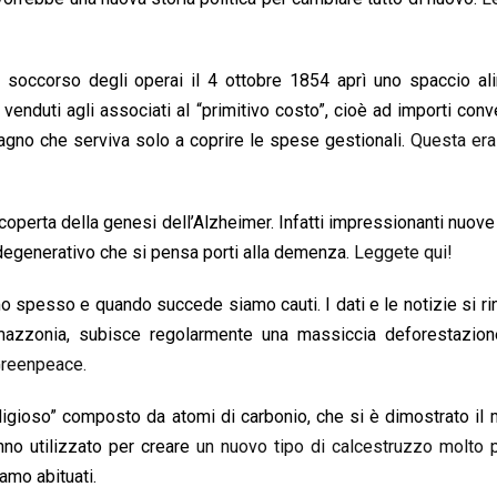
 soccorso degli operai il 4 ottobre 1854 aprì uno spaccio ali
enduti agli associati al “primitivo costo”, cioè ad importi conv
agno che serviva solo a coprire le spese gestionali.
Questa era
perta della genesi dell’Alzheimer. Infatti impressionanti nuove
egenerativo che si pensa porti alla demenza.
Leggete qui!
 spesso e quando succede siamo cauti. I dati e le notizie si ri
azzonia, subisce regolarmente una massiccia deforestazion
 Greenpeace.
odigioso” composto da atomi di carbonio, che si è dimostrato il 
anno utilizzato per creare
un nuovo tipo di calcestruzzo molto p
amo abituati.