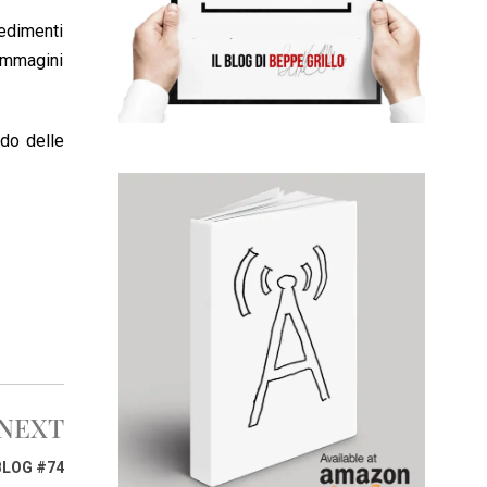
cedimenti
 immagini
do delle
NEXT
BLOG #74