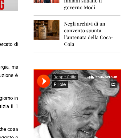
indiani sfidano il
0
1
governo Modi
1
Negli archivi di un
2
0
convento spunta
1
l’antenata della Coca-
2
Cola
ercato di
2
0
1
rgia, ma
3
luzione è
2
0
1
4
giorno in
izia il 1
2
0
1
5
che cosa
eggete e
2