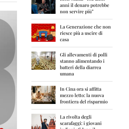
0
anni il denaro potrebbe
6
non servire più”
2
0
La Generazione che non
0
7
riesce più a uscire di
casa
2
0
0
Gli allevamenti di polli
8
stanno alimentando i
batteri della diarrea
2
umana
0
0
9
In Cina ora si affitta
mezzo letto: la nuova
2
frontiera del risparmio
0
1
0
La rivolta degli
scarafaggi: i giovani
2