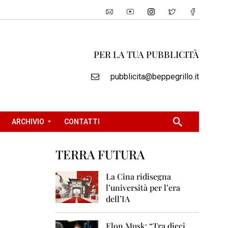
PER LA TUA PUBBLICITÀ
pubblicita@beppegrillo.it
ARCHIVIO
CONTATTI
TERRA FUTURA
2
0
La Cina ridisegna
0
l’università per l’era
5
dell’IA
2
0
Elon Musk: “Tra dieci