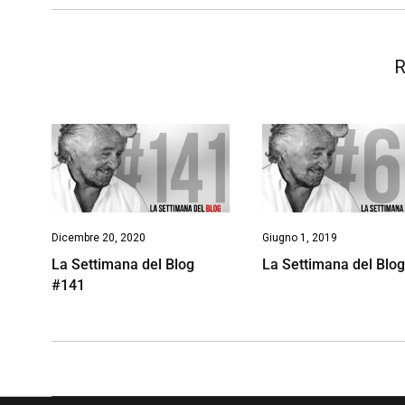
o
p
I
s
n
k
p
n
k
R
Dicembre 20, 2020
Giugno 1, 2019
La Settimana del Blog
La Settimana del Blo
#141