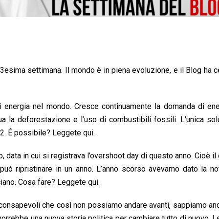
 73esima settimana. Il mondo è in piena evoluzione, e il Blog ha c
di energia nel mondo. Cresce continuamente la domanda di ene
ua la deforestazione e l’uso di combustibili fossili. L’unica so
O2. É possibile?
Leggete qui.
, data in cui si registrava l’overshoot day di questo anno. Cioè il 
può ripristinare in un anno. L’anno scorso avevamo dato la not
ciano. Cosa fare?
Leggete qui.
 consapevoli che così non possiamo andare avanti, sappiamo an
vorrebbe una nuova storia politica per cambiare tutto di nuovo.
L