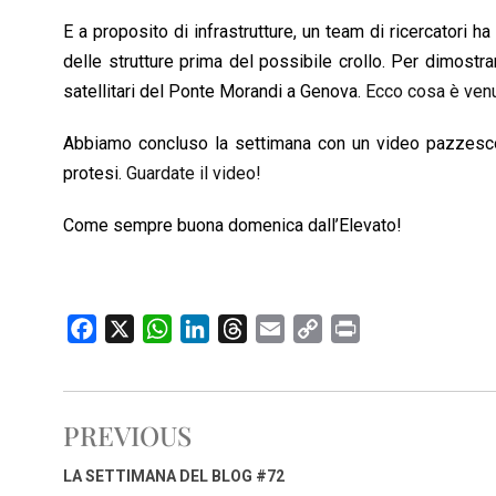
E a proposito di infrastrutture, un team di ricercatori h
delle strutture prima del possibile crollo. Per dimostr
satellitari del Ponte Morandi a Genova.
Ecco cosa è venu
Abbiamo concluso la settimana con un video pazzesc
protesi.
Guardate il video!
Come sempre buona domenica dall’Elevato!
F
X
W
L
T
E
C
P
a
h
i
h
m
o
r
c
a
n
r
a
p
i
e
t
k
e
i
y
n
PREVIOUS
b
s
e
a
l
L
t
o
A
d
d
i
LA SETTIMANA DEL BLOG #72