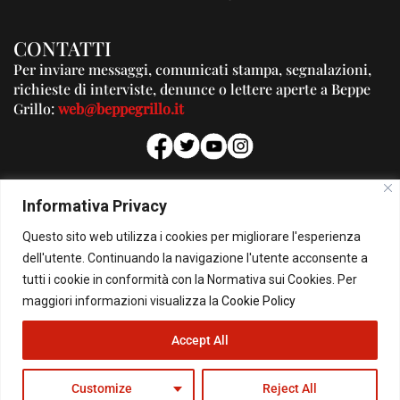
CONTATTI
Per inviare messaggi, comunicati stampa, segnalazioni,
richieste di interviste, denunce o lettere aperte a Beppe
Grillo:
web@beppegrillo.it
PUBBLICITA'
Informativa Privacy
Per la tua pubblicità su questo Blog:
Questo sito web utilizza i cookies per migliorare l'esperienza
pubblicita@beppegrillo.it
dell'utente. Continuando la navigazione l'utente acconsente a
tutti i cookie in conformità con la Normativa sui Cookies. Per
HOMEPAGE
COOKIE POLICY
PRIVACY POLICY
CONTATTI
maggiori informazioni visualizza la
Cookie Policy
Accept All
© Copyright 2026 - Il Blog di Beppe Grillo. All Rights Reserved - Powered by
happygrafic.com
Customize
Reject All