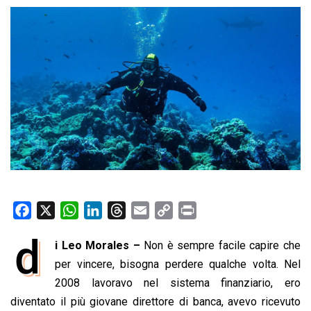
F
X
W
L
T
E
C
P
a
h
i
h
m
o
r
d
i Leo Morales –
Non è sempre facile capire che
c
a
n
r
a
p
i
e
per vincere, bisogna perdere qualche volta. Nel
t
k
e
i
y
n
b
s
e
a
l
L
t
2008 lavoravo nel sistema finanziario, ero
o
A
d
d
i
diventato il più giovane direttore di banca, avevo ricevuto