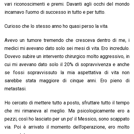
o
p
I
s
n
vari riconoscimenti e premi. Davanti agli occhi del mondo
k
p
n
k
incarnavo l’uomo di successo in tutto e per tutto.
Curioso che lo stesso anno ho quasi perso la vita.
Avevo un tumore tremendo che cresceva dentro di me, i
medici mi avevano dato solo sei mesi di vita. Ero incredulo.
Dovevo subire un intervento chirurgico molto aggressivo, in
cui mi avevano dato solo il 20% di sopravvivenza e anche
se fossi sopravvissuto la mia aspettativa di vita non
sarebbe stata maggiore di cinque anni. Ero pieno di
metastasi.
Ho cercato di mettere tutto a posto, sfruttare tutto il tempo
che mi rimaneva al meglio. Ma psicologicamente ero a
pezzi, così ho lasciato per un po’ il Messico, sono scappato
via. Poi è arrivato il momento dell’operazione, ero molto