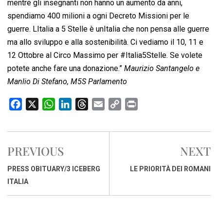
mentre gli insegnanti non hanno un aumento da anni,
spendiamo 400 milioni a ogni Decreto Missioni per le
guerre. LItalia a 5 Stelle è unItalia che non pensa alle guerre
ma allo sviluppo e alla sostenibilità. Ci vediamo il 10, 11 e
12 Ottobre al Circo Massimo per #Italia5Stelle. Se volete
potete anche fare una donazione.”
Maurizio Santangelo e
Manlio Di Stefano, M5S Parlamento
F
X
W
L
T
E
C
P
a
h
i
h
m
o
r
c
a
n
r
a
p
i
e
t
k
e
i
y
n
PREVIOUS
NEXT
b
s
e
a
l
L
t
o
A
d
d
i
PRESS OBITUARY/3 ICEBERG
LE PRIORITÀ DEI ROMANI
o
p
I
s
n
ITALIA
k
p
n
k