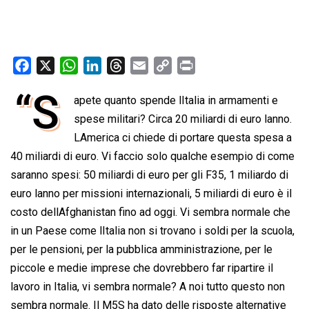
F
X
W
L
T
E
C
P
a
h
i
h
m
o
r
“S
apete quanto spende lItalia in armamenti e
c
a
n
r
a
p
i
e
spese militari? Circa 20 miliardi di euro lanno.
t
k
e
i
y
n
b
s
e
a
l
L
t
LAmerica ci chiede di portare questa spesa a
o
A
d
d
i
40 miliardi di euro. Vi faccio solo qualche esempio di come
o
p
I
s
n
saranno spesi: 50 miliardi di euro per gli F35, 1 miliardo di
k
p
n
k
euro lanno per missioni internazionali, 5 miliardi di euro è il
costo dellAfghanistan fino ad oggi. Vi sembra normale che
in un Paese come lItalia non si trovano i soldi per la scuola,
per le pensioni, per la pubblica amministrazione, per le
piccole e medie imprese che dovrebbero far ripartire il
lavoro in Italia, vi sembra normale? A noi tutto questo non
sembra normale. Il M5S ha dato delle risposte alternative