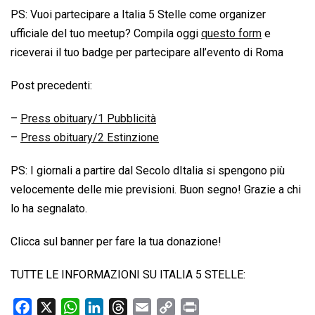
PS: Vuoi partecipare a Italia 5 Stelle come organizer
ufficiale del tuo meetup? Compila oggi
questo form
e
riceverai il tuo badge per partecipare all’evento di Roma
Post precedenti:
–
Press obituary/1 Pubblicità
–
Press obituary/2 Estinzione
PS: I giornali a partire dal Secolo dItalia si spengono più
velocemente delle mie previsioni. Buon segno! Grazie a chi
lo ha segnalato.
Clicca sul banner per fare la tua donazione!
TUTTE LE INFORMAZIONI SU ITALIA 5 STELLE:
F
X
W
L
T
E
C
P