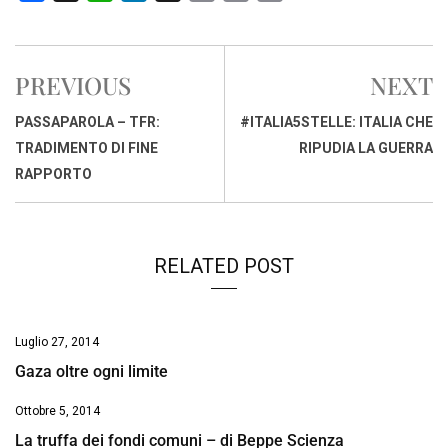
a
h
i
h
m
o
r
c
a
n
r
a
p
i
e
t
k
e
i
y
n
PREVIOUS
NEXT
b
s
e
a
l
L
t
o
A
d
d
i
PASSAPAROLA – TFR:
#ITALIA5STELLE: ITALIA CHE
o
p
I
s
n
TRADIMENTO DI FINE
RIPUDIA LA GUERRA
k
p
n
k
RAPPORTO
RELATED POST
Luglio 27, 2014
Gaza oltre ogni limite
Ottobre 5, 2014
La truffa dei fondi comuni – di Beppe Scienza