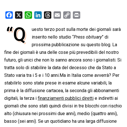
F
X
W
L
T
E
C
P
a
h
i
h
m
o
r
“Q
uesto terzo post sulla morte dei giornali sarà
c
a
n
r
a
p
i
e
inserito nello studio “
t
k
e
i
y
Press obituary
n
” di
b
s
e
a
l
L
t
prossima pubblicazione su questo blog. La
o
A
d
d
i
fine dei giornali è una delle cose più prevedibili del nostro
o
p
I
s
n
futuro, gli unici che non lo sanno ancora sono i giornalisti. Si
k
p
n
k
tratta solo di stabilire la data del decesso che da Stato a
Stato varia tra i 5 e i 10 anni.Ma in Italia come avverrà? Per
stabilirlo sono state prese in esame alcune variabili, la
prima è la diffusione cartacea, la seconda gli abbonamenti
digitali, la terza i
finanziamenti pubblici diretti
e indiretti ai
giornali che sono stati quindi divisi in tre blocchi con rischio
alto (chiusura nei prossimi due anni), medio (quattro anni),
basso (sei anni). Se un quotidiano ha una larga diffusione