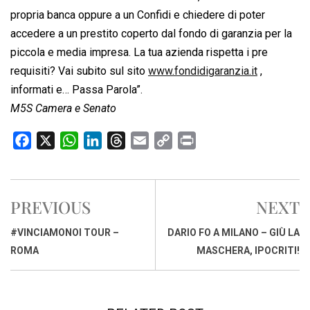
propria banca oppure a un Confidi e chiedere di poter
accedere a un prestito coperto dal fondo di garanzia per la
piccola e media impresa. La tua azienda rispetta i pre
requisiti? Vai subito sul sito
www.fondidigaranzia.it
,
informati e… Passa Parola”.
M5S Camera e Senato
F
X
W
L
T
E
C
P
a
h
i
h
m
o
r
c
a
n
r
a
p
i
e
t
k
e
i
y
n
PREVIOUS
NEXT
b
s
e
a
l
L
t
o
A
d
d
i
#VINCIAMONOI TOUR –
DARIO FO A MILANO – GIÙ LA
o
p
I
s
n
ROMA
MASCHERA, IPOCRITI!
k
p
n
k