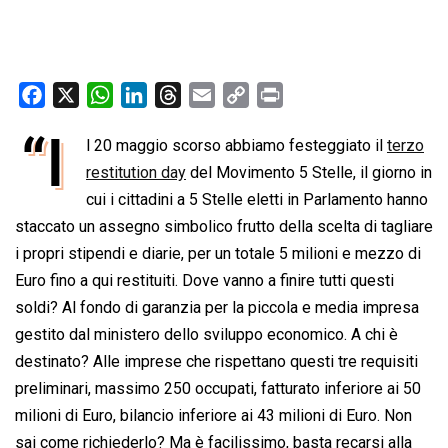
F
X
W
L
T
E
C
P
a
h
i
h
m
o
r
“I
l 20 maggio scorso abbiamo festeggiato il
terzo
c
a
n
r
a
p
i
e
restitution day
t
k
e
del Movimento 5 Stelle, il giorno in
i
y
n
b
s
e
a
l
L
t
cui i cittadini a 5 Stelle eletti in Parlamento hanno
o
A
d
d
i
staccato un assegno simbolico frutto della scelta di tagliare
o
p
I
s
n
i propri stipendi e diarie, per un totale 5 milioni e mezzo di
k
p
n
k
Euro fino a qui restituiti. Dove vanno a finire tutti questi
soldi? Al fondo di garanzia per la piccola e media impresa
gestito dal ministero dello sviluppo economico. A chi è
destinato? Alle imprese che rispettano questi tre requisiti
preliminari, massimo 250 occupati, fatturato inferiore ai 50
milioni di Euro, bilancio inferiore ai 43 milioni di Euro. Non
sai come richiederlo? Ma è facilissimo, basta recarsi alla