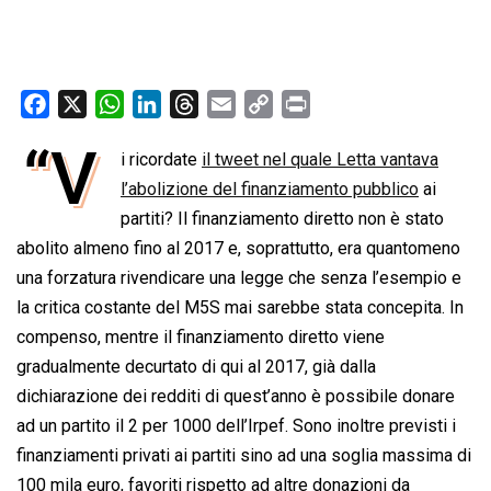
F
X
W
L
T
E
C
P
a
h
i
h
m
o
r
“V
i ricordate
il tweet nel quale Letta vantava
c
a
n
r
a
p
i
e
l’abolizione del finanziamento pubblico
t
k
e
i
y
n
ai
b
s
e
a
l
L
t
partiti? Il finanziamento diretto non è stato
o
A
d
d
i
abolito almeno fino al 2017 e, soprattutto, era quantomeno
o
p
I
s
n
una forzatura rivendicare una legge che senza l’esempio e
k
p
n
k
la critica costante del M5S mai sarebbe stata concepita. In
compenso, mentre il finanziamento diretto viene
gradualmente decurtato di qui al 2017, già dalla
dichiarazione dei redditi di quest’anno è possibile donare
ad un partito il 2 per 1000 dell’Irpef. Sono inoltre previsti i
finanziamenti privati ai partiti sino ad una soglia massima di
100 mila euro, favoriti rispetto ad altre donazioni da