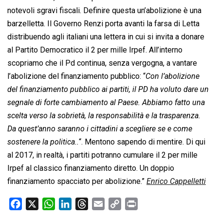
notevoli sgravi fiscali. Definire questa un’abolizione è una
barzelletta. Il Governo Renzi porta avanti la farsa di Letta
distribuendo agli italiani una lettera in cui si invita a donare
al Partito Democratico il 2 per mille Irpef. All’interno
scopriamo che il Pd continua, senza vergogna, a vantare
l’abolizione del finanziamento pubblico: “
Con l’abolizione
del finanziamento pubblico ai partiti, il PD ha voluto dare un
segnale di forte cambiamento al Paese. Abbiamo fatto una
scelta verso la sobrietà, la responsabilità e la trasparenza.
Da quest’anno saranno i cittadini a scegliere se e come
sostenere la politica..
“. Mentono sapendo di mentire. Di qui
al 2017, in realtà, i partiti potranno cumulare il 2 per mille
Irpef al classico finanziamento diretto. Un doppio
finanziamento spacciato per abolizione.”
Enrico Cappelletti
F
X
W
L
T
E
C
P
a
h
i
h
m
o
r