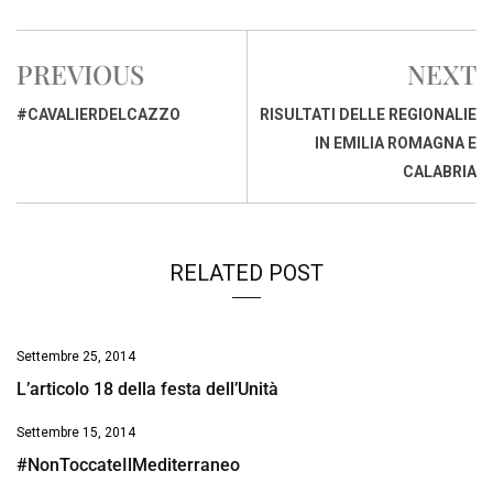
c
a
n
r
a
p
i
e
t
k
e
i
y
n
PREVIOUS
NEXT
b
s
e
a
l
L
t
o
A
d
d
i
#CAVALIERDELCAZZO
RISULTATI DELLE REGIONALIE
o
p
I
s
n
IN EMILIA ROMAGNA E
k
p
n
k
CALABRIA
RELATED POST
Settembre 25, 2014
L’articolo 18 della festa dell’Unità
Settembre 15, 2014
#NonToccateIlMediterraneo