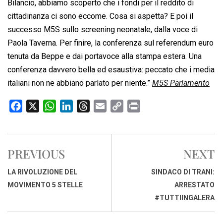
Bilancio, abbiamo scoperto che i fondi per il reddito di
cittadinanza ci sono eccome. Cosa si aspetta? E poi il
successo M5S sullo screening neonatale, dalla voce di
Paola Taverna. Per finire, la conferenza sul referendum euro
tenuta da Beppe e dai portavoce alla stampa estera. Una
conferenza davvero bella ed esaustiva: peccato che i media
italiani non ne abbiano parlato per niente.”
M5S Parlamento
F
X
W
L
T
E
C
P
a
h
i
h
m
o
r
c
a
n
r
a
p
i
e
t
k
e
i
y
n
PREVIOUS
NEXT
b
s
e
a
l
L
t
o
A
d
d
i
LA RIVOLUZIONE DEL
SINDACO DI TRANI:
o
p
I
s
n
MOVIMENTO 5 STELLE
ARRESTATO
k
p
n
k
#TUTTIINGALERA