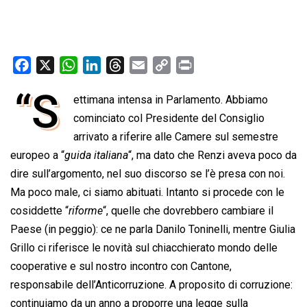
F
X
W
L
T
E
C
P
a
h
i
h
m
o
r
“S
ettimana intensa in Parlamento. Abbiamo
c
a
n
r
a
p
i
e
cominciato col Presidente del Consiglio
t
k
e
i
y
n
b
s
e
a
l
L
t
arrivato a riferire alle Camere sul semestre
o
A
d
d
i
europeo a “
guida italiana
“, ma dato che Renzi aveva poco da
o
p
I
s
n
dire sull’argomento, nel suo discorso se l’è presa con noi.
k
p
n
k
Ma poco male, ci siamo abituati. Intanto si procede con le
cosiddette “
riforme
“, quelle che dovrebbero cambiare il
Paese (in peggio): ce ne parla Danilo Toninelli, mentre Giulia
Grillo ci riferisce le novità sul chiacchierato mondo delle
cooperative e sul nostro incontro con Cantone,
responsabile dell’Anticorruzione. A proposito di corruzione:
continuiamo da un anno a proporre una legge sulla