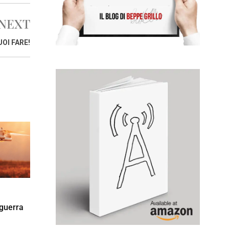
NEXT
OI FARE!
 guerra