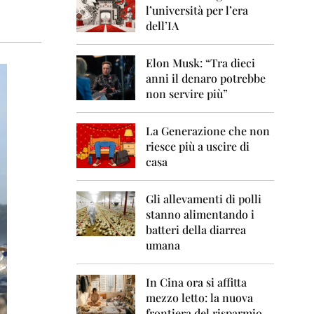
0
l’università per l’era
6
dell’IA
2
0
Elon Musk: “Tra dieci
0
anni il denaro potrebbe
7
non servire più”
2
0
La Generazione che non
0
8
riesce più a uscire di
casa
2
0
0
Gli allevamenti di polli
9
stanno alimentando i
batteri della diarrea
2
umana
0
1
0
In Cina ora si affitta
mezzo letto: la nuova
2
frontiera del risparmio