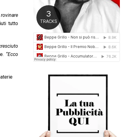
0
1
 rovinare
6
uti tutto
cresciuto
ce.
“Ecco
aterie