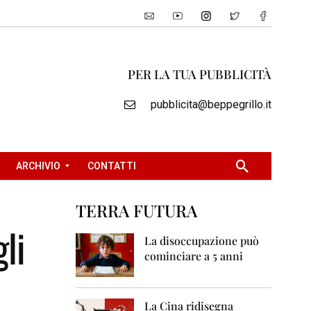
PER LA TUA PUBBLICITÀ
pubblicita@beppegrillo.it
ARCHIVIO
CONTATTI
TERRA FUTURA
2
li
0
La disoccupazione può
0
cominciare a 5 anni
5
2
0
La Cina ridisegna