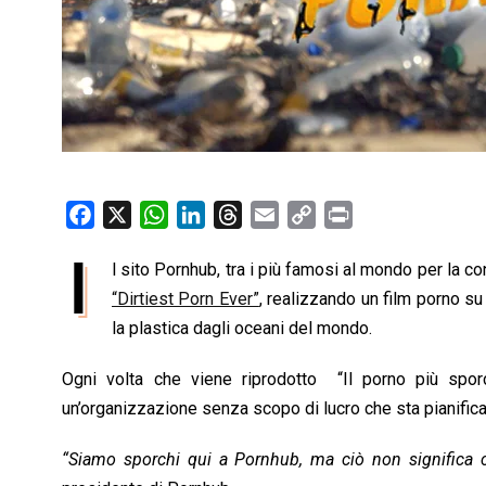
F
X
W
L
T
E
C
P
a
h
i
h
m
o
r
I
l sito Pornhub, tra i più famosi al mondo per la c
c
a
n
r
a
p
i
e
“Dirtiest Porn Ever”
t
k
e
, realizzando un film porno su 
i
y
n
b
s
e
a
l
L
t
la plastica dagli oceani del mondo.
o
A
d
d
i
Ogni volta che viene riprodotto “Il porno più s
o
p
I
s
n
un’organizzazione senza scopo di lucro che sta pianifican
k
p
n
k
“Siamo sporchi qui a Pornhub, ma ciò non significa c