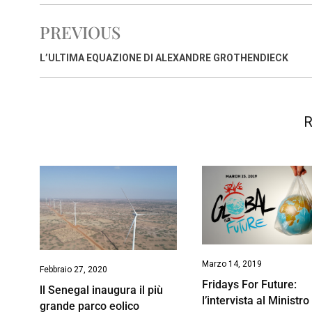
e
t
k
e
i
y
n
b
s
e
a
l
L
t
PREVIOUS
o
A
d
d
i
o
p
I
s
n
L’ULTIMA EQUAZIONE DI ALEXANDRE GROTHENDIECK
k
p
n
k
R
Marzo 14, 2019
Febbraio 27, 2020
Fridays For Future:
ll Senegal inaugura il più
l’intervista al Ministro
grande parco eolico