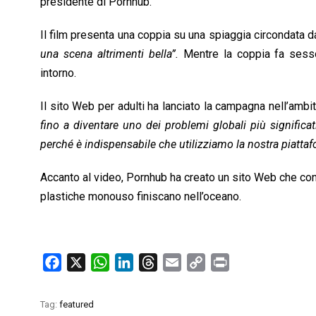
presidente di Pornhub.
Il film presenta una coppia su una spiaggia circondata 
una scena altrimenti bella”.
Mentre la coppia fa sesso
intorno.
Il sito Web per adulti ha lanciato la campagna nell’ambit
fino a diventare uno dei problemi globali più significat
perché è indispensabile che utilizziamo la nostra piattaf
Accanto al video, Pornhub ha creato un sito Web che con
plastiche monouso finiscano nell’oceano.
F
X
W
L
T
E
C
P
a
h
i
h
m
o
r
c
a
n
r
a
p
i
Tag:
featured