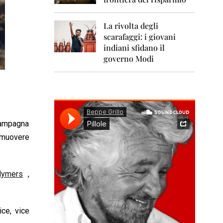
0
1
1
La rivolta degli
scarafaggi: i giovani
2
0
indiani sfidano il
1
governo Modi
2
2
0
1
3
 campagna
2
rimuovere
0
1
4
lymers
,
2
0
1
5
ce, vice
2