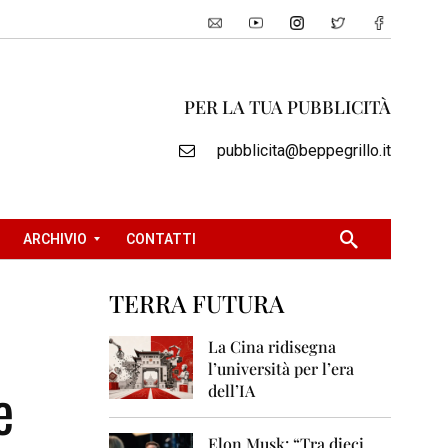
PER LA TUA PUBBLICITÀ
pubblicita@beppegrillo.it
ARCHIVIO
CONTATTI
TERRA FUTURA
2
0
La Cina ridisegna
0
l’università per l’era
5
e
dell’IA
2
0
Elon Musk: “Tra dieci