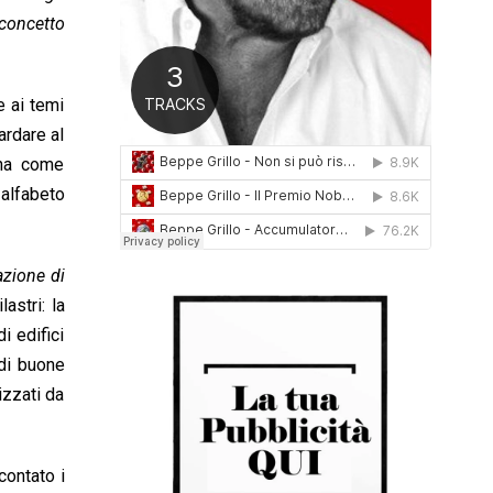
0
 concetto
1
6
e ai temi
ardare al
iana come
 alfabeto
azione di
astri: la
i edifici
 di buone
izzati da
contato i