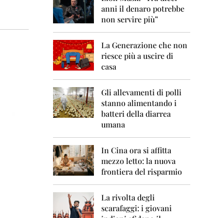
0
anni il denaro potrebbe
6
non servire più”
2
0
La Generazione che non
0
7
riesce più a uscire di
casa
2
0
0
Gli allevamenti di polli
8
stanno alimentando i
batteri della diarrea
2
umana
0
0
9
In Cina ora si affitta
mezzo letto: la nuova
2
frontiera del risparmio
0
1
0
La rivolta degli
scarafaggi: i giovani
2