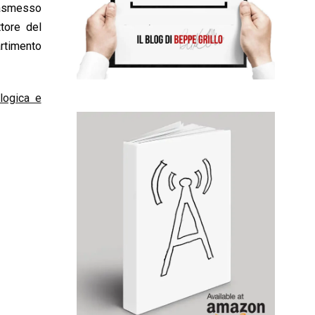
trasmesso
tore del
artimento
logica e