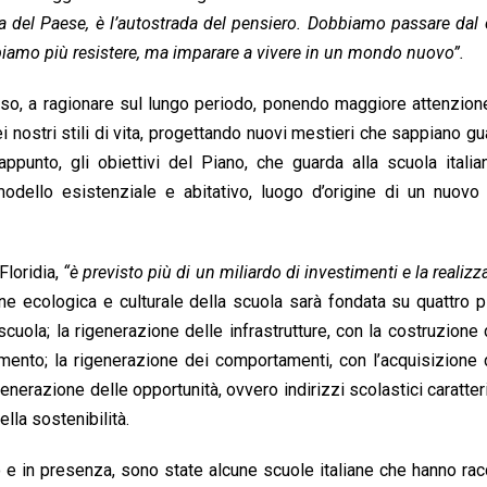
enza del Paese, è l’autostrada del pensiero. Dobbiamo passare dal
bbiamo più resistere, ma imparare a vivere in un mondo nuovo”.
rso, a ragionare sul lungo periodo, ponendo maggiore attenzion
i nostri stili di vita, progettando nuovi mestieri che sappiano gu
appunto, gli obiettivi del Piano, che guarda alla scuola ital
modello esistenziale e abitativo, luogo d’origine di un nuovo
Floridia,
“è previsto più di un miliardo di investimenti e la realizz
e ecologica e culturale della scuola sarà fondata su quattro pil
uola; la rigenerazione delle infrastrutture, con la costruzione d
imento; la rigenerazione dei comportamenti, con l’acquisizione
generazione delle opportunità, ovvero indirizzi scolastici caratter
lla sostenibilità.
o e in presenza, sono state alcune scuole italiane che hanno rac