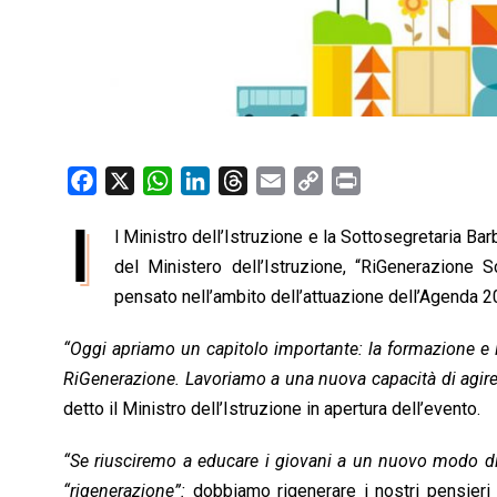
F
X
W
L
T
E
C
P
a
h
i
h
m
o
r
I
l Ministro dell’Istruzione e la Sottosegretaria B
c
a
n
r
a
p
i
e
del Ministero dell’Istruzione, “RiGenerazione S
t
k
e
i
y
n
b
s
e
a
l
L
t
pensato nell’ambito dell’attuazione dell’Agenda 2
o
A
d
d
i
“Oggi apriamo un capitolo importante: la formazione e l
o
p
I
s
n
RiGenerazione. Lavoriamo a una nuova capacità di agire p
k
p
n
k
detto il Ministro dell’Istruzione in apertura dell’evento.
“Se riusciremo a educare i giovani a un nuovo modo di 
“rigenerazione”:
dobbiamo rigenerare i nostri pensieri 