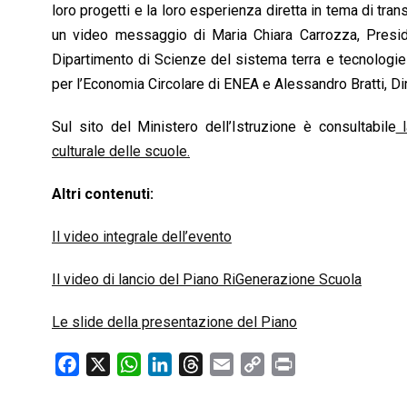
loro progetti e la loro esperienza diretta in tema di tr
un video messaggio di Maria Chiara Carrozza, Preside
Dipartimento di Scienze del sistema terra e tecnologie 
per l’Economia Circolare di ENEA e Alessandro Bratti, Di
Sul sito del Ministero dell’Istruzione è consultabile
l
culturale delle scuole.
Altri contenuti:
Il video integrale dell’evento
Il video di lancio del Piano RiGenerazione Scuola
Le slide della presentazione del Piano
F
X
W
L
T
E
C
P
a
h
i
h
m
o
r