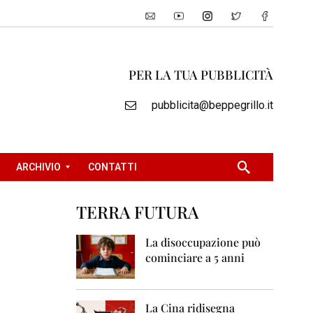
PER LA TUA PUBBLICITÀ
pubblicita@beppegrillo.it
ARCHIVIO
CONTATTI
TERRA FUTURA
2
0
La disoccupazione può
0
cominciare a 5 anni
5
2
0
La Cina ridisegna