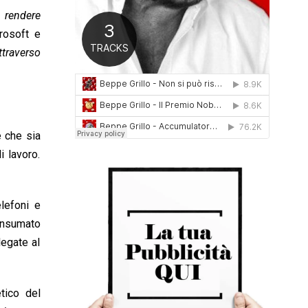
0
 rendere
1
rosoft e
6
ttraverso
e che sia
i lavoro.
elefoni e
consumato
legate al
tico del