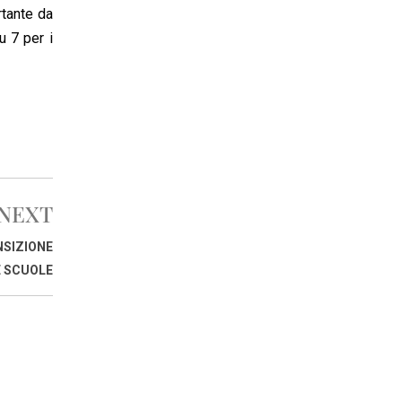
rtante da
u 7 per i
NEXT
NSIZIONE
E SCUOLE