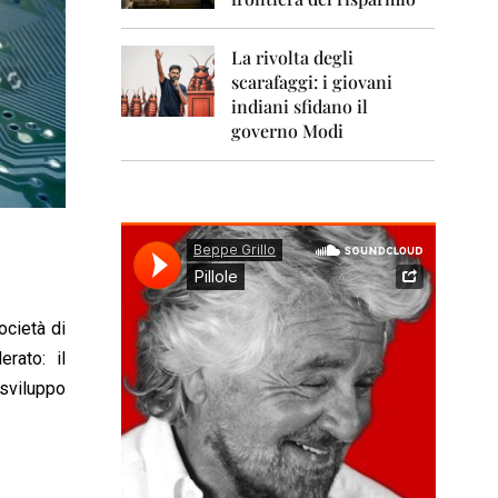
0
1
1
La rivolta degli
scarafaggi: i giovani
2
0
indiani sfidano il
1
governo Modi
2
2
0
1
3
2
0
ocietà di
1
4
rato: il
 sviluppo
2
0
1
5
2