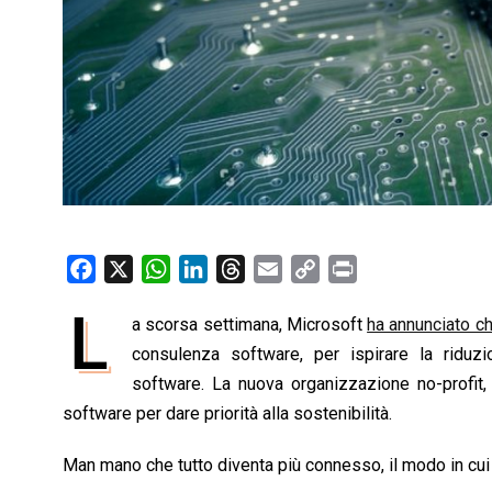
F
X
W
L
T
E
C
P
a
h
i
h
m
o
r
L
a scorsa settimana, Microsoft
ha annunciato c
c
a
n
r
a
p
i
e
consulenza software, per ispirare la riduz
t
k
e
i
y
n
b
s
e
a
l
L
t
software. La nuova organizzazione no-profit
o
A
d
d
i
software per dare priorità alla sostenibilità.
o
p
I
s
n
Man mano che tutto diventa più connesso, il modo in cui
k
p
n
k