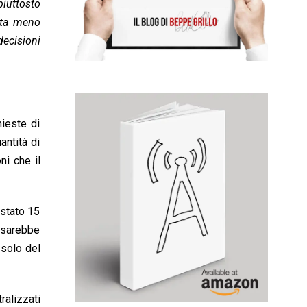
piuttosto
tta meno
decisioni
ieste di
antità di
ni che il
 stato 15
 sarebbe
 solo del
ralizzati