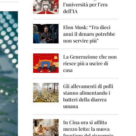
0
l’università per l’era
6
dell’IA
2
0
Elon Musk: “Tra dieci
0
anni il denaro potrebbe
7
non servire più”
2
0
La Generazione che non
0
8
riesce più a uscire di
casa
2
0
0
Gli allevamenti di polli
9
stanno alimentando i
batteri della diarrea
2
umana
0
1
0
In Cina ora si affitta
mezzo letto: la nuova
2
frontiera del risparmio