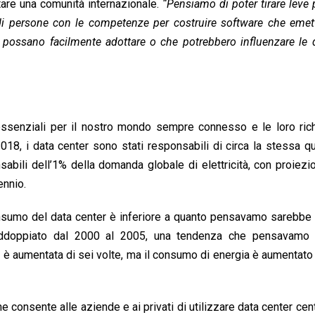
tare una comunità internazionale.
“Pensiamo di poter tirare leve 
di persone con le competenze per costruire software che eme
i possano facilmente adottare o che potrebbero influenzare le 
essenziali per il nostro mondo sempre connesso e le loro rich
8, i data center sono stati responsabili di circa la stessa qu
abili dell’1% della domanda globale di elettricità, con proiezio
ennio.
 consumo del data center è inferiore a quanto pensavamo sarebbe
raddoppiato dal 2000 al 2005, una tendenza che pensavamo
lo è aumentata di sei volte, ma il consumo di energia è aumentato
e consente alle aziende e ai privati ​​di utilizzare data center cent