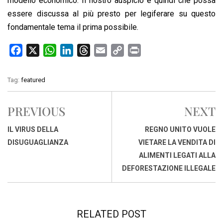
modello economico. Il nostro auspicio è quindi che possa
essere discussa al più presto per legiferare su questo
fondamentale tema il prima possibile.
F
X
W
L
T
E
C
P
a
h
i
h
m
o
r
c
a
n
r
a
p
i
Tag:
featured
e
t
k
e
i
y
n
b
s
e
a
l
L
t
PREVIOUS
NEXT
o
A
d
d
i
o
p
I
s
n
IL VIRUS DELLA
REGNO UNITO VUOLE
k
p
n
k
DISUGUAGLIANZA
VIETARE LA VENDITA DI
ALIMENTI LEGATI ALLA
DEFORESTAZIONE ILLEGALE
RELATED POST