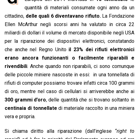
b
s
e
a
l
L
t
quantità di materiali consumate ogni anno da un
o
A
d
d
i
cittadino,
delle quali 6 diventavano rifiuto.
La Fondazione
o
p
I
s
n
Ellen McArthur negli scorsi anni ha valutato in circa 22
k
p
n
k
miliardi di dollari il volume di mercato disponibile negli USA
per la riparazione dei dispositivi elettronici, constatando
che anche nel Regno Unito
il 23% dei rifiuti elettronici
erano ancora funzionanti o facilmente riparabili e
rivendibili
. Anche quando non riparabili, ci sono comunque
delle piccole miniere nascoste in essi: in una tonnellata di
rifiuti di computer possiamo trovare infatti circa 100 grammi
di oro, mentre nel caso di cellulari si arriverebbe anche ai
300 grammi d’oro
, delle quantità che si trovano soltanto in
centinaia di tonnellate
di materiale raccolto in una miniera
vera e propria.
Si chiama diritto alla riparazione (dall’inglese
“right to