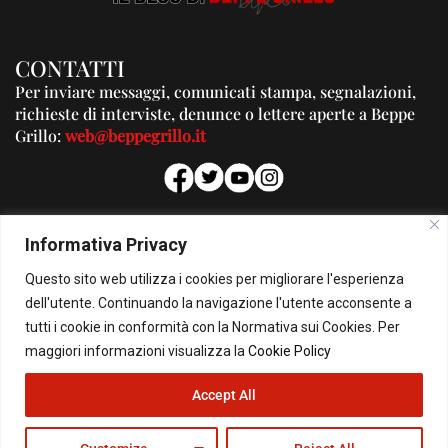
CONTATTI
Per inviare messaggi, comunicati stampa, segnalazioni,
richieste di interviste, denunce o lettere aperte a Beppe
Grillo:
web@beppegrillo.it
PUBBLICITA'
Informativa Privacy
Per la tua pubblicità su questo Blog:
Questo sito web utilizza i cookies per migliorare l'esperienza
pubblicita@beppegrillo.it
dell'utente. Continuando la navigazione l'utente acconsente a
tutti i cookie in conformità con la Normativa sui Cookies. Per
HOMEPAGE
COOKIE POLICY
PRIVACY POLICY
CONTATTI
maggiori informazioni visualizza la
Cookie Policy
© Copyright 2026 - Il Blog di Beppe Grillo. All Rights Reserved - Powered by
Accept All
happygrafic.com