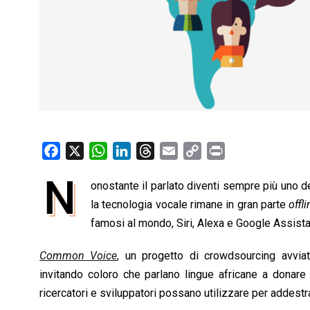
F
X
W
L
T
E
C
P
a
h
i
h
m
o
r
N
onostante il parlato diventi sempre più uno dei
c
a
n
r
a
p
i
e
la tecnologia vocale rimane in gran parte
t
k
e
i
y
n
offl
b
s
e
a
l
L
t
famosi al mondo, Siri, Alexa e Google Assista
o
A
d
d
i
Common Voice
,
un progetto di crowdsourcing avviat
o
p
I
s
n
invitando coloro che parlano lingue africane a donare 
k
p
n
k
ricercatori e sviluppatori possano utilizzare per addestra