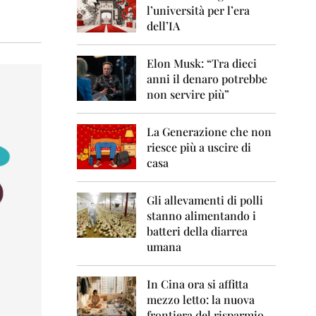
0
l’università per l’era
6
dell’IA
2
0
Elon Musk: “Tra dieci
0
anni il denaro potrebbe
7
non servire più”
2
0
La Generazione che non
0
8
riesce più a uscire di
casa
2
0
0
Gli allevamenti di polli
9
stanno alimentando i
batteri della diarrea
2
umana
0
1
0
In Cina ora si affitta
mezzo letto: la nuova
2
frontiera del risparmio