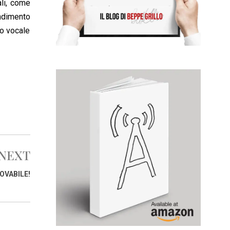
ali, come
endimento
to vocale
NEXT
OVABILE!