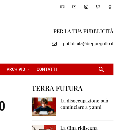
PER LA TUA PUBBLICITÀ
pubblicita@beppegrillo.it
ARCHIVIO
CONTATTI
TERRA FUTURA
2
o
0
La disoccupazione può
0
cominciare a 5 anni
5
2
0
La Cina ridisegna