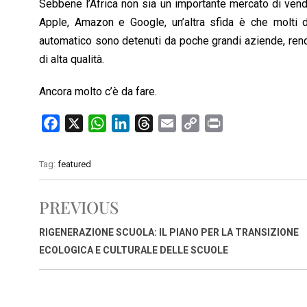
Sebbene l’Africa non sia un importante mercato di vendi
Apple, Amazon e Google, un’altra sfida è che molti de
automatico sono detenuti da poche grandi aziende, rende
di alta qualità.
Ancora molto c’è da fare.
F
X
W
L
T
E
C
P
a
h
i
h
m
o
r
c
a
n
r
a
p
i
Tag:
featured
e
t
k
e
i
y
n
b
s
e
a
l
L
t
PREVIOUS
o
A
d
d
i
o
p
I
s
n
RIGENERAZIONE SCUOLA: IL PIANO PER LA TRANSIZIONE
k
p
n
k
ECOLOGICA E CULTURALE DELLE SCUOLE