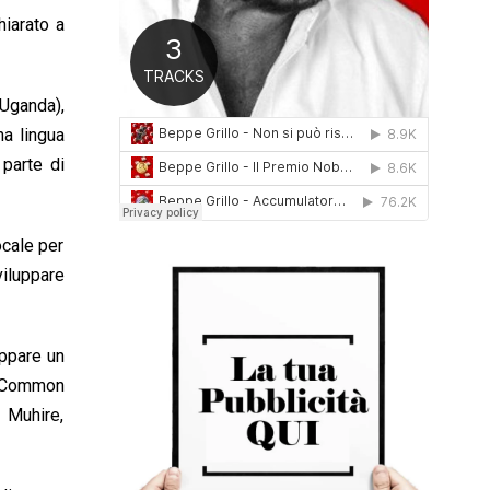
0
hiarato a
1
6
(Uganda),
na lingua
 parte di
ocale per
viluppare
ppare un
di Common
 Muhire,