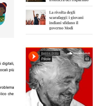
0
1
1
La rivolta degli
scarafaggi: i giovani
2
0
indiani sfidano il
1
governo Modi
2
2
0
1
3
2
digitali,
0
ocali più
1
4
2
problema
0
1
blico che
5
2