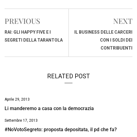
c
a
n
r
a
p
i
e
t
k
e
i
y
n
PREVIOUS
NEXT
b
s
e
a
l
L
t
o
A
d
d
i
RAI: GLI HAPPY FIVE E I
IL BUSINESS DELLE CARCERI
o
p
I
s
n
SEGRETI DELLA TARANTOLA
CON I SOLDI DEI
k
p
n
k
CONTRIBUENTI
RELATED POST
Aprile 29, 2013
Li manderemo a casa con la democrazia
Settembre 17, 2013
#NoVotoSegreto: proposta depositata, il pd che fa?