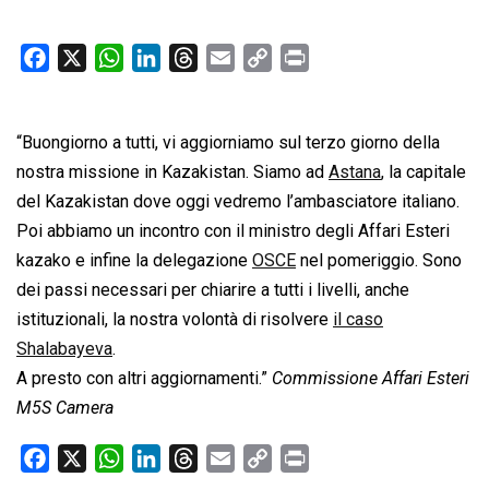
F
X
W
L
T
E
C
P
a
h
i
h
m
o
r
c
a
n
r
a
p
i
“Buongiorno a tutti, vi aggiorniamo sul terzo giorno della
e
t
k
e
i
y
n
b
s
e
a
l
L
t
nostra missione in Kazakistan. Siamo ad
Astana
, la capitale
o
A
d
d
i
del Kazakistan dove oggi vedremo l’ambasciatore italiano.
o
p
I
s
n
Poi abbiamo un incontro con il ministro degli Affari Esteri
k
p
n
k
kazako e infine la delegazione
OSCE
nel pomeriggio. Sono
dei passi necessari per chiarire a tutti i livelli, anche
istituzionali, la nostra volontà di risolvere
il caso
Shalabayeva
.
A presto con altri aggiornamenti.”
Commissione Affari Esteri
M5S Camera
F
X
W
L
T
E
C
P
a
h
i
h
m
o
r