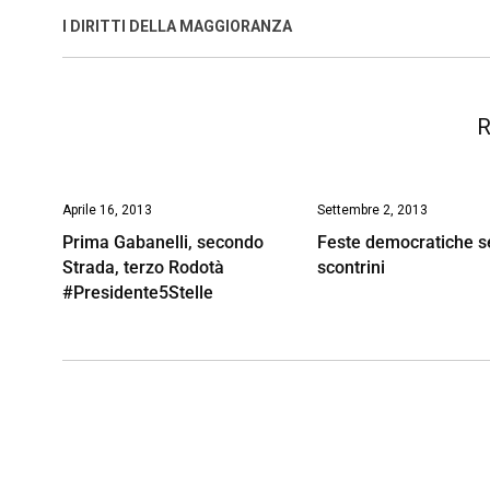
o
A
d
d
i
I DIRITTI DELLA MAGGIORANZA
o
p
I
s
n
k
p
n
k
R
Aprile 16, 2013
Settembre 2, 2013
Prima Gabanelli, secondo
Feste democratiche 
Strada, terzo Rodotà
scontrini
#Presidente5Stelle