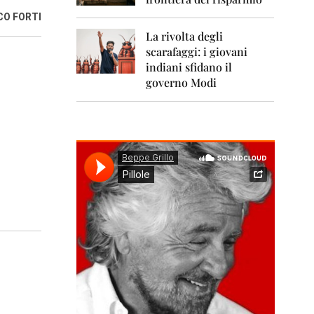
0
1
CO FORTI
1
La rivolta degli
scarafaggi: i giovani
2
0
indiani sfidano il
1
governo Modi
2
2
0
1
3
2
0
1
4
2
0
1
5
2