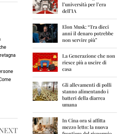
0
l’università per l’era
6
dell’IA
2
0
Elon Musk: “Tra dieci
0
anni il denaro potrebbe
7
a
non servire più”
2
che
0
Bretagna
La Generazione che non
0
8
riesce più a uscire di
casa
persone
2
0
. Come
0
Gli allevamenti di polli
9
stanno alimentando i
batteri della diarrea
2
umana
0
1
0
In Cina ora si affitta
mezzo letto: la nuova
NEXT
2
frontiera del risparmio