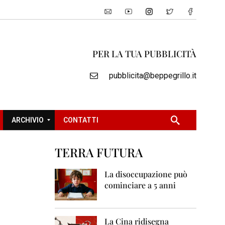
PER LA TUA PUBBLICITÀ
pubblicita@beppegrillo.it
ARCHIVIO
CONTATTI
TERRA FUTURA
2
0
La disoccupazione può
0
cominciare a 5 anni
5
2
0
La Cina ridisegna