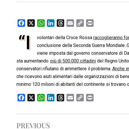
F
X
W
L
T
E
C
P
a
h
i
h
m
o
r
“I
volontari della Croce Rossa
raccoglieranno fo
c
a
n
r
a
p
i
e
conclusione della Seconda Guerra Mondiale. Gl
t
k
e
i
y
n
b
s
e
a
l
L
t
viene imposta dal governo conservatore di Da
o
A
d
d
i
sta aumentando:
più di 500.000 cittadini
del Regno Unito 
o
p
I
s
n
conservatori rifiutano di ammettere il problema.
Anche i
k
p
n
k
che ricevono aiuti alimentari dalle organizzazioni di ben
minimo 120 milioni di abitanti del continente si trovano o
F
X
W
L
T
E
C
P
a
h
i
h
m
o
r
c
a
n
r
a
p
i
e
t
k
e
i
y
n
PREVIOUS
b
s
e
a
l
L
t