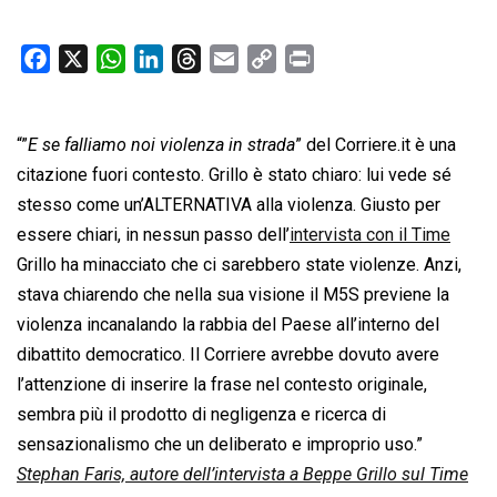
F
X
W
L
T
E
C
P
a
h
i
h
m
o
r
c
a
n
r
a
p
i
“”
E se falliamo noi violenza in strada
e
t
k
e
i
y
” del Corriere.it è una
n
b
s
e
a
l
L
t
citazione fuori contesto. Grillo è stato chiaro: lui vede sé
o
A
d
d
i
stesso come un’ALTERNATIVA alla violenza. Giusto per
o
p
I
s
n
essere chiari, in nessun passo dell’
intervista con il Time
k
p
n
k
Grillo ha minacciato che ci sarebbero state violenze. Anzi,
stava chiarendo che nella sua visione il M5S previene la
violenza incanalando la rabbia del Paese all’interno del
dibattito democratico. Il Corriere avrebbe dovuto avere
l’attenzione di inserire la frase nel contesto originale,
sembra più il prodotto di negligenza e ricerca di
sensazionalismo che un deliberato e improprio uso.”
Stephan Faris, autore dell’intervista a Beppe Grillo sul Time