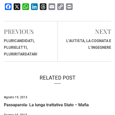
F
X
W
L
T
E
C
P
a
h
i
h
m
o
r
c
a
n
r
a
p
i
e
t
k
e
i
y
n
PREVIOUS
NEXT
b
s
e
a
l
L
t
o
A
d
d
i
PLURICANDIDATI,
L’AUTISTA, LA COGNATA E
o
p
I
s
n
PLURIELETTI,
L’INGEGNERE
k
p
n
k
PLURIRITARDATARI
RELATED POST
Agosto 19, 2013
Passaparola- La lunga trattativa Stato – Mafia