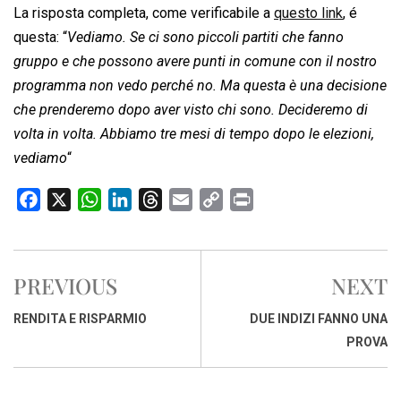
La risposta completa, come verificabile a
questo link
, é
questa: “
Vediamo. Se ci sono piccoli partiti che fanno
gruppo e che possono avere punti in comune con il nostro
programma non vedo perché no. Ma questa è una decisione
che prenderemo dopo aver visto chi sono. Decideremo di
volta in volta. Abbiamo tre mesi di tempo dopo le elezioni,
vediamo
“
F
X
W
L
T
E
C
P
a
h
i
h
m
o
r
c
a
n
r
a
p
i
e
t
k
e
i
y
n
PREVIOUS
NEXT
b
s
e
a
l
L
t
o
A
d
d
i
RENDITA E RISPARMIO
DUE INDIZI FANNO UNA
o
p
I
s
n
PROVA
k
p
n
k