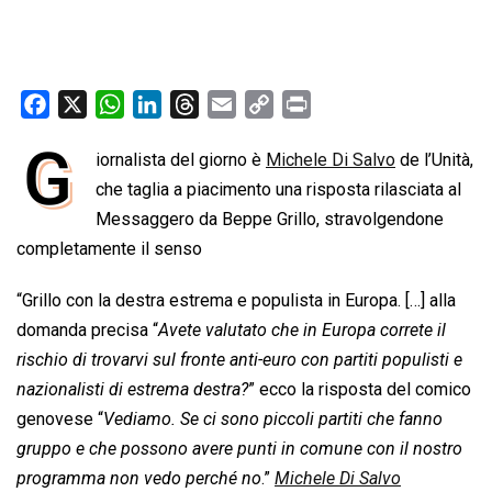
F
X
W
L
T
E
C
P
a
h
i
h
m
o
r
G
iornalista del giorno è
Michele Di Salvo
de l’Unità,
c
a
n
r
a
p
i
e
che taglia a piacimento una risposta rilasciata al
t
k
e
i
y
n
b
s
e
a
l
L
t
Messaggero da Beppe Grillo, stravolgendone
o
A
d
d
i
completamente il senso
o
p
I
s
n
“Grillo con la destra estrema e populista in Europa. […] alla
k
p
n
k
domanda precisa “
Avete valutato che in Europa correte il
rischio di trovarvi sul fronte anti-euro con partiti populisti e
nazionalisti di estrema destra?
” ecco la risposta del comico
genovese “
Vediamo. Se ci sono piccoli partiti che fanno
gruppo e che possono avere punti in comune con il nostro
programma non vedo perché no
.”
Michele Di Salvo