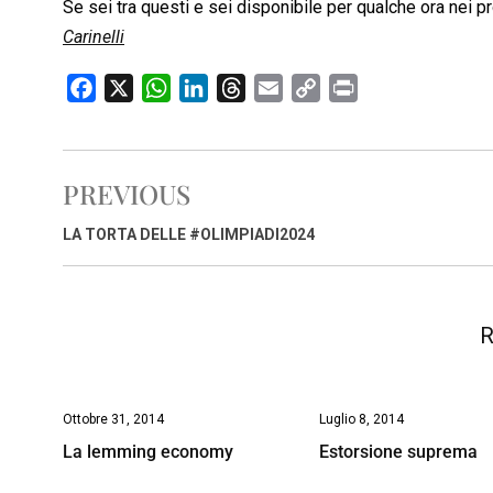
Se sei tra questi e sei disponibile per qualche ora nei 
Carinelli
F
X
W
L
T
E
C
P
a
h
i
h
m
o
r
c
a
n
r
a
p
i
e
t
k
e
i
y
n
PREVIOUS
b
s
e
a
l
L
t
o
A
d
d
i
LA TORTA DELLE #OLIMPIADI2024
o
p
I
s
n
k
p
n
k
R
Ottobre 31, 2014
Luglio 8, 2014
La lemming economy
Estorsione suprema