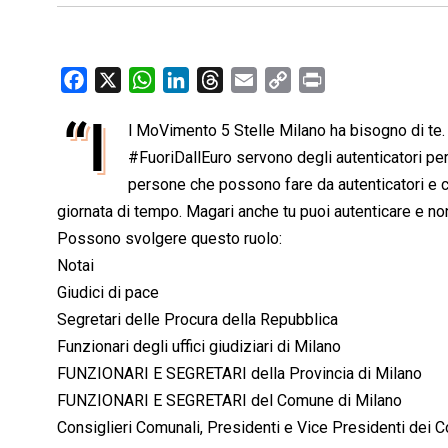
F
X
W
L
T
E
C
P
a
h
i
h
m
o
r
“I
l MoVimento 5 Stelle Milano ha bisogno di te. P
c
a
n
r
a
p
i
e
#FuoriDallEuro servono degli autenticatori per
t
k
e
i
y
n
b
s
e
a
l
L
t
persone che possono fare da autenticatori e ch
o
A
d
d
i
giornata di tempo. Magari anche tu puoi autenticare e non
o
p
I
s
n
Possono svolgere questo ruolo:
k
p
n
k
Notai
Giudici di pace
Segretari delle Procura della Repubblica
Funzionari degli uffici giudiziari di Milano
FUNZIONARI E SEGRETARI della Provincia di Milano
FUNZIONARI E SEGRETARI del Comune di Milano
Consiglieri Comunali, Presidenti e Vice Presidenti dei C