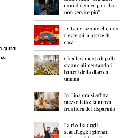
0
anni il denaro potrebbe
6
non servire più”
2
0
La Generazione che non
0
7
riesce più a uscire di
casa
2
o quindi
0
zza
0
Gli allevamenti di polli
8
stanno alimentando i
batteri della diarrea
2
umana
0
0
9
In Cina ora si affitta
mezzo letto: la nuova
2
frontiera del risparmio
0
1
0
La rivolta degli
scarafaggi: i giovani
2