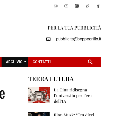
PER LA TUA PUBBLICITÀ
pubblicita@beppegrillo.it
ARCHIVIO
CONTATTI
TERRA FUTURA
2
e
0
La Cina ridisegna
0
l’università per l’era
5
dell’IA
2
0
Elon Musk: “Tra dieci