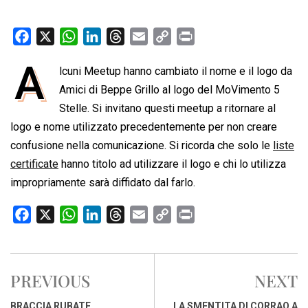
F
X
W
L
T
E
C
P
a
h
i
h
m
o
r
A
lcuni Meetup hanno cambiato il nome e il logo da
c
a
n
r
a
p
i
e
Amici di Beppe Grillo al logo del MoVimento 5
t
k
e
i
y
n
b
s
e
a
l
L
t
Stelle. Si invitano questi meetup a ritornare al
o
A
d
d
i
logo e nome utilizzato precedentemente per non creare
o
p
I
s
n
confusione nella comunicazione. Si ricorda che solo le
liste
k
p
n
k
certificate
hanno titolo ad utilizzare il logo e chi lo utilizza
impropriamente sarà diffidato dal farlo.
F
X
W
L
T
E
C
P
a
h
i
h
m
o
r
c
a
n
r
a
p
i
e
t
k
e
i
y
n
PREVIOUS
NEXT
b
s
e
a
l
L
t
o
A
d
d
i
BRACCIA RUBATE
LA SMENTITA DI CORRAO A