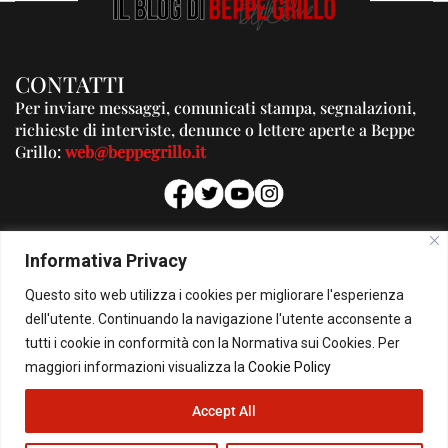
CONTATTI
Per inviare messaggi, comunicati stampa, segnalazioni,
richieste di interviste, denunce o lettere aperte a Beppe
Grillo:
web@beppegrillo.it
PUBBLICITA'
Informativa Privacy
Per la tua pubblicità su questo Blog:
Questo sito web utilizza i cookies per migliorare l'esperienza
pubblicita@beppegrillo.it
dell'utente. Continuando la navigazione l'utente acconsente a
tutti i cookie in conformità con la Normativa sui Cookies. Per
HOMEPAGE
COOKIE POLICY
PRIVACY POLICY
CONTATTI
maggiori informazioni visualizza la
Cookie Policy
Accept All
© Copyright 2026 - Il Blog di Beppe Grillo. All Rights Reserved - Powered by
happygrafic.com