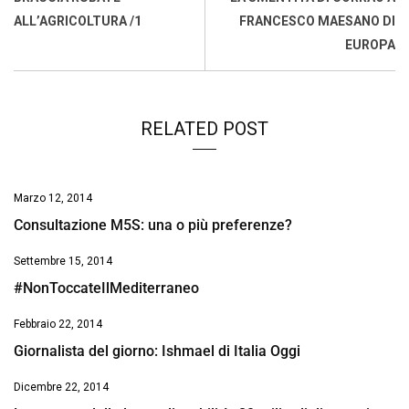
o
p
I
s
n
ALL’AGRICOLTURA /1
FRANCESCO MAESANO DI
k
p
n
k
EUROPA
RELATED POST
Marzo 12, 2014
Consultazione M5S: una o più preferenze?
Settembre 15, 2014
#NonToccateIlMediterraneo
Febbraio 22, 2014
Giornalista del giorno: Ishmael di Italia Oggi
Dicembre 22, 2014