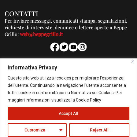
CONTATTI
Per inviare messaggi, comunicati stampa, segnalazioni,
richieste di interviste, denunce o lettere aperte a Beppe
Grillo:
web@beppegrillo.it
PUBBLICITA'
Informativa Privacy
Per la tua pubblicità su questo Blog:
Questo sito web utilizza i cookies per migliorare l'esperienza
pubblicita@beppegrillo.it
dell'utente. Continuando la navigazione l'utente acconsente a
tutti i cookie in conformità con la Normativa sui Cookies. Per
HOMEPAGE
COOKIE POLICY
PRIVACY POLICY
CONTATTI
maggiori informazioni visualizza la
Cookie Policy
Accept All
© Copyright 2026 - Il Blog di Beppe Grillo. All Rights Reserved - Powered by
happygrafic.com
Customize
Reject All