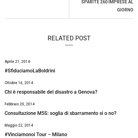
o
p
I
s
n
SPARITE 260 IMPRESE AL
k
p
n
k
GIORNO
RELATED POST
Aprile 21, 2014
#SfiduciamoLaBoldrini
Ottobre 16, 2014
Chi è responsabile del disastro a Genova?
Febbraio 20, 2014
Consultazione M5S: soglia di sbarramento si o no?
Maggio 22, 2014
#Vinciamonoi Tour – Milano