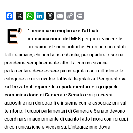
F
X
W
L
T
E
C
P
a
h
i
h
m
o
r
E’
“
necessario migliorare l’attuale
c
a
n
r
a
p
i
e
comunicazione del M5S
t
k
e
i
y
per poter vincere le
n
b
s
e
a
l
L
t
prossime elezioni politiche. Errori ne sono stati
o
A
d
d
i
fatti, è umano, chi non fa non sbaglia, per ripartire bisogna
o
p
I
s
n
prenderne semplicemente atto. La comunicazione
k
p
n
k
parlamentare deve essere più integrata con i cittadini e le
categorie a cui si rivolge l’attività legislativa. Per questo
va
rafforzato il legame tra i parlamentari e i gruppi di
comunicazione di Camera e Senato
con processi
appositi e non derogabili e insieme con le associazioni sul
territorio. I gruppi parlamentari di Camera e Senato devono
coordinarsi maggiormente di quanto fatto finora con i gruppi
di comunicazione e viceversa. L’integrazione dovrà