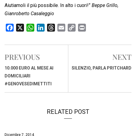
Aiutiamoli il più possibile. In alto i cuori!”
Beppe Grillo,
Gianroberto Casaleggio
F
X
W
L
T
E
C
P
a
h
i
h
m
o
r
c
a
n
r
a
p
i
e
t
k
e
i
y
n
PREVIOUS
NEXT
b
s
e
a
l
L
t
o
A
d
d
i
10.000 EURO AL MESE AI
SILENZIO, PARLA PRITCHARD
o
p
I
s
n
DOMICILIARI
k
p
n
k
#GENOVESEDIMETTITI
RELATED POST
Dicembre 7, 2014