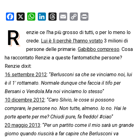
F
X
W
L
T
E
C
P
a
h
i
h
m
o
r
R
enzie ce l’ha più grosso di tutti, o per lo meno lo
c
a
n
r
a
p
i
e
crede.
t
Lui è lì perchè l’hanno votato
k
e
i
y
n
3 milioni di
b
s
e
a
l
L
t
persone delle primarie.
Gabibbo compreso
. Cosa
o
A
d
d
i
ha raccontato Renzie a queste fantomatiche persone?
o
p
I
s
n
Renzie dixit:
k
p
n
k
16 settembre 2012
: “
Berlusconi sa che se vinciamo noi, lui
è il 1′ rottamato. Normale dunque che faccia il tifo per
Bersani o Vendola.Ma noi vinciamo lo stesso
“
10 dicembre 2012
: “
Caro Silvio, le cose si possono
comprare, le persone no. Non tutte, almeno. Io no. Hai le
porte aperte per me? Chiudi pure, fa freddo! #ciao
“
20 maggio 2013
: “
Per un partito come il mio sarà un grande
giorno quando riuscirà a far capire che Berlusconi va