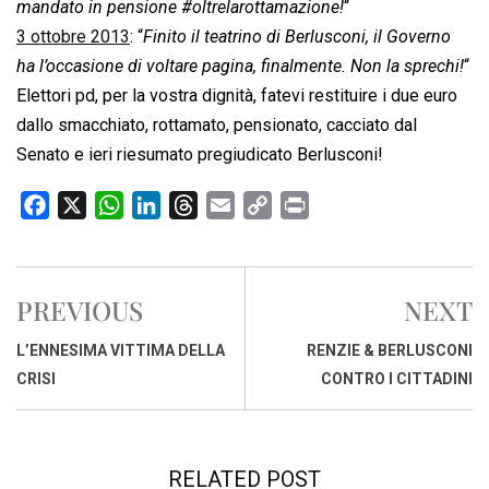
mandato in pensione #oltrelarottamazione!
“
3 ottobre 2013
: “
Finito il teatrino di Berlusconi, il Governo
ha l’occasione di voltare pagina, finalmente. Non la sprechi!
“
Elettori pd, per la vostra dignità, fatevi restituire i due euro
dallo smacchiato, rottamato, pensionato, cacciato dal
Senato e ieri riesumato pregiudicato Berlusconi!
F
X
W
L
T
E
C
P
a
h
i
h
m
o
r
c
a
n
r
a
p
i
e
t
k
e
i
y
n
PREVIOUS
NEXT
b
s
e
a
l
L
t
o
A
d
d
i
L’ENNESIMA VITTIMA DELLA
RENZIE & BERLUSCONI
o
p
I
s
n
CRISI
CONTRO I CITTADINI
k
p
n
k
RELATED POST