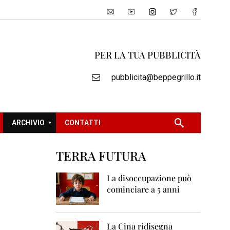
PER LA TUA PUBBLICITÀ
pubblicita@beppegrillo.it
ARCHIVIO
CONTATTI
TERRA FUTURA
2
0
La disoccupazione può
0
cominciare a 5 anni
5
2
0
La Cina ridisegna