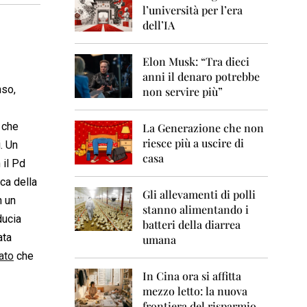
0
l’università per l’era
6
dell’IA
2
0
Elon Musk: “Tra dieci
0
anni il denaro potrebbe
7
nso,
non servire più”
2
0
 che
La Generazione che non
0
8
riesce più a uscire di
. Un
casa
 il Pd
2
0
ica della
0
Gli allevamenti di polli
n un
9
stanno alimentando i
ducia
batteri della diarrea
2
ata
umana
0
ato
che
1
0
In Cina ora si affitta
mezzo letto: la nuova
2
frontiera del risparmio