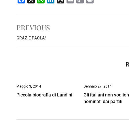
a
h
i
h
m
o
r
c
a
n
r
a
p
i
e
t
k
e
i
y
n
PREVIOUS
b
s
e
a
l
L
t
o
A
d
d
i
GRAZIE PAOLA!
o
p
I
s
n
k
p
n
k
R
Maggio 3, 2014
Gennaio 27, 2014
Piccola biografia di Landini
Gli italiani non voglio
nominati dai partiti