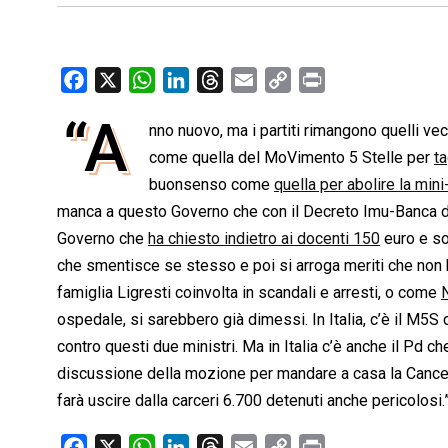
F
X
W
L
T
E
C
P
a
h
i
h
m
o
r
“A
nno nuovo, ma i partiti rimangono quelli ve
c
a
n
r
a
p
i
e
come quella del MoVimento 5 Stelle per
t
k
e
i
y
n
ta
b
s
e
a
l
L
t
buonsenso come
quella per abolire la min
o
A
d
d
i
manca a questo Governo che con il Decreto Imu-Banca d’
o
p
I
s
n
Governo che
ha chiesto indietro ai docenti 150
euro e so
k
p
n
k
che smentisce se stesso e poi si arroga meriti che non
famiglia Ligresti coinvolta in scandali e arresti, o come
ospedale, si sarebbero già dimessi. In Italia, c’è il M5S 
contro questi due ministri. Ma in Italia c’è anche il Pd c
discussione della mozione per mandare a casa la Cancel
farà uscire dalla carceri 6.700 detenuti anche pericolosi.
F
X
W
L
T
E
C
P