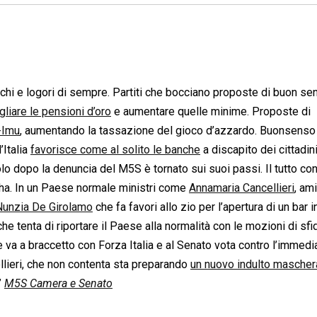
cchi e logori di sempre. Partiti che bocciano proposte di buon se
gliare le pensioni d’oro
e aumentare quelle minime. Proposte di
i-Imu
, aumentando la tassazione del gioco d’azzardo. Buonsenso
Italia
favorisce come al solito le banche
a discapito dei cittadini
lo dopo la denuncia del M5S è tornato sui suoi passi. Il tutto con
 ha. In un Paese normale ministri come
Annamaria Cancellieri
, am
Nunzia De Girolamo
che fa favori allo zio per l’apertura di un bar i
che tenta di riportare il Paese alla normalità con le mozioni di sfi
he va a braccetto con Forza Italia e al Senato vota contro l’immedi
lieri, che non contenta sta preparando
un nuovo indulto mascher
”
M5S Camera e Senato