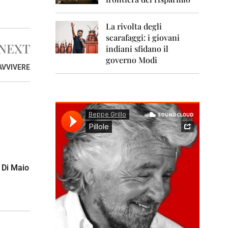
0
1
1
La rivolta degli
scarafaggi: i giovani
2
NEXT
0
indiani sfidano il
1
governo Modi
2
AVVIVERE
2
0
1
3
2
0
1
4
a Di Maio
2
0
1
5
2