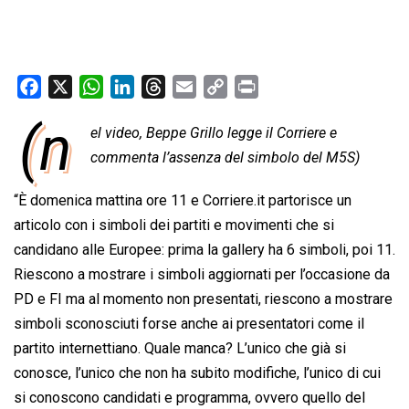
F
X
W
L
T
E
C
P
a
h
i
h
m
o
r
(n
el video, Beppe Grillo legge il Corriere e
c
a
n
r
a
p
i
e
commenta l’assenza del simbolo del M5S)
t
k
e
i
y
n
b
s
e
a
l
L
t
“È domenica mattina ore 11 e Corriere.it partorisce un
o
A
d
d
i
articolo con i simboli dei partiti e movimenti che si
o
p
I
s
n
candidano alle Europee: prima la gallery ha 6 simboli, poi 11.
k
p
n
k
Riescono a mostrare i simboli aggiornati per l’occasione da
PD e FI ma al momento non presentati, riescono a mostrare
simboli sconosciuti forse anche ai presentatori come il
partito internettiano. Quale manca? L’unico che già si
conosce, l’unico che non ha subito modifiche, l’unico di cui
si conoscono candidati e programma, ovvero quello del