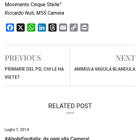
Movimento Cinque Stelle”.
Riccardo Nuti, M5S Camera
F
X
W
L
T
E
C
P
a
h
i
h
m
o
r
c
a
n
r
a
p
i
e
t
k
e
i
y
n
PREVIOUS
NEXT
b
s
e
a
l
L
t
o
A
d
d
i
PRIMARIE DEL PD, CHI LE HA
ANIMULA VAGULA BLANDULA
o
p
I
s
n
VISTE?
k
p
n
k
RELATED POST
Luglio 7, 2014
#AbolirEquitalia: da oggi alla Camera!