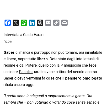
F
X
W
L
T
E
C
P
a
h
i
h
m
o
r
Intervista a Guido Harari
c
a
n
r
a
p
i
e
t
k
e
i
y
n
(12:00)
b
s
e
a
l
L
t
Gaber
ci manca e purtroppo non può tornare, era inimitabile
o
A
d
d
i
e libero, soprattutto
libero
. Detestato dagli intellettuali di
o
p
I
s
n
regime e dal Potere, quello con la P maiuscola che fece
k
p
n
k
uccidere
Pasolini
, un’altra voce critica del secolo scorso.
Gaber diceva vent’anni fa cose che il
pensiero omologato
rifiuta ancora oggi.
“
I partiti sono inadeguati a rappresentare la gente. Ora
sembra che – non votando o votando cose senza senso e