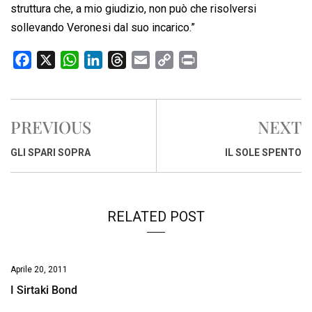
struttura che, a mio giudizio, non può che risolversi
sollevando Veronesi dal suo incarico.”
F
X
W
L
T
E
C
P
a
h
i
h
m
o
r
c
a
n
r
a
p
i
e
t
k
e
i
y
n
PREVIOUS
NEXT
b
s
e
a
l
L
t
o
A
d
d
i
GLI SPARI SOPRA
IL SOLE SPENTO
o
p
I
s
n
k
p
n
k
RELATED POST
Aprile 20, 2011
I Sirtaki Bond