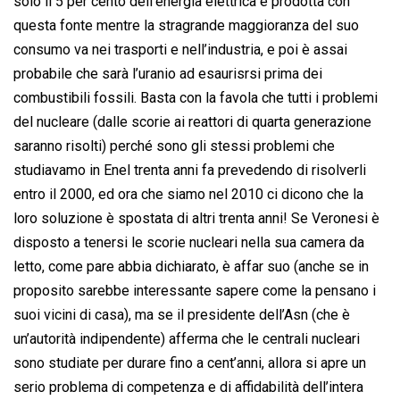
solo il 5 per cento dell’energia elettrica è prodotta con
questa fonte mentre la stragrande maggioranza del suo
consumo va nei trasporti e nell’industria, e poi è assai
probabile che sarà l’uranio ad esaurisrsi prima dei
combustibili fossili. Basta con la favola che tutti i problemi
del nucleare (dalle scorie ai reattori di quarta generazione
saranno risolti) perché sono gli stessi problemi che
studiavamo in Enel trenta anni fa prevedendo di risolverli
entro il 2000, ed ora che siamo nel 2010 ci dicono che la
loro soluzione è spostata di altri trenta anni! Se Veronesi è
disposto a tenersi le scorie nucleari nella sua camera da
letto, come pare abbia dichiarato, è affar suo (anche se in
proposito sarebbe interessante sapere come la pensano i
suoi vicini di casa), ma se il presidente dell’Asn (che è
un’autorità indipendente) afferma che le centrali nucleari
sono studiate per durare fino a cent’anni, allora si apre un
serio problema di competenza e di affidabilità dell’intera