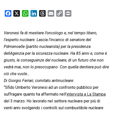
F
X
W
L
T
E
C
P
a
h
i
h
m
o
r
c
a
n
r
a
p
i
Veronesi fa di mestiere l’oncologo e, nel tempo libero,
e
t
k
e
i
y
n
b
s
e
a
l
L
t
l’esperto nucleare. Lascia l’incarico di senatore del
o
A
d
d
i
Pdmenoelle (partito nuclearista) per la presidenza
o
p
I
s
n
dellAgenzia per la sicurezza nucleare. Ha 85 anni e, come è
k
p
n
k
giusto, le conseguenze del nucleare, di un futuro che non
vedrà mai, non lo preoccupano. Con quella dentiera può dire
ciò che vuole…
Di Giorgio Ferrari, comitato antinucleare:
“Sfido Umberto Veronesi ad un confronto pubblico per
suffragare quanto ha affermato nell’
intervista a La Stampa
del 3 marzo. Ho lavorato nel settore nucleare per più di
venti anni svolgendo i controlli sul combustibile nucleare