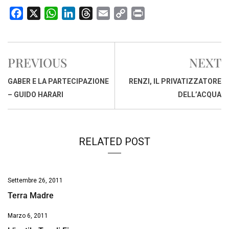
F
X
W
L
T
E
C
P
a
h
i
h
m
o
r
c
a
n
r
a
p
i
e
t
k
e
i
y
n
PREVIOUS
NEXT
b
s
e
a
l
L
t
o
A
d
d
i
GABER E LA PARTECIPAZIONE
RENZI, IL PRIVATIZZATORE
o
p
I
s
n
– GUIDO HARARI
DELL’ACQUA
k
p
n
k
RELATED POST
Settembre 26, 2011
Terra Madre
Marzo 6, 2011