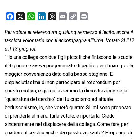
F
X
W
L
T
E
C
P
a
h
i
h
m
o
r
Per votare al referendum qualunque mezzo è lecito, anche il
c
a
n
r
a
p
i
tassista volontario che ti accompagna all’urna. Votate SI il12
e
t
k
e
i
y
n
b
s
e
a
l
L
t
e il 13 giugno!
.
o
A
d
d
i
“Ho una collega con due figli piccoli che finiscono le scuole
o
p
I
s
n
il 9 giugno e aveva programmato di partire per il mare per la
k
p
n
k
maggior convenienza data dalla bassa stagione. E’
dispiaciutissima di non partecipare al referendum per
questo motivo, e già qui avremmo la dimostrazione della
“quadratura del cerchio” del fu craxismo ed attuale
berlusconismo, io, che voterò quattro SI, mi sono proposto
di prenderla al mare, farla votare, e riportarla. Credo
sinceramente nel dispiacere della collega. Come fare per
quadrare il cerchio anche da questo versante? Propongo di