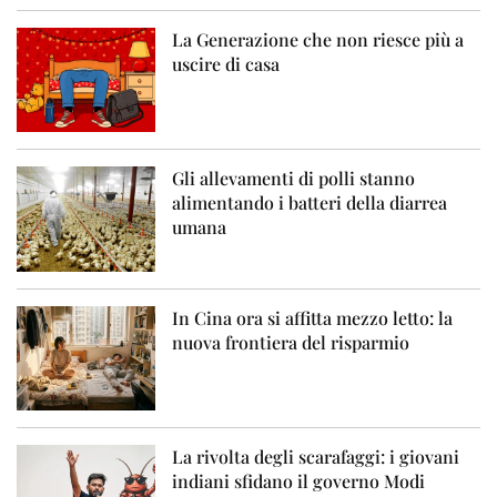
La Generazione che non riesce più a
uscire di casa
Gli allevamenti di polli stanno
alimentando i batteri della diarrea
umana
In Cina ora si affitta mezzo letto: la
nuova frontiera del risparmio
La rivolta degli scarafaggi: i giovani
indiani sfidano il governo Modi