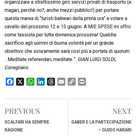
organizzare a strettissimo giro servizi privati di trasporto (e
magari, perchè no?, anche mezzi pubblici!) per portare
questa marea di “turisti balneari della prima ora” a votare a
cavallo del prossimo 12 e 13 giugno. A MIE SPESE mi offro
come tassista per tutta domenica prossima! Qualche
sacrificio agli uomini di buona volontà per un grande
obiettivo che sicuramente sarà così più a portata di quorum
.. Meditate referendari, meditate..”.
GIAN LUIGI SOLDI,
Conegliano
F
X
W
L
T
E
C
P
a
h
i
h
m
o
r
c
a
n
r
a
p
i
e
t
k
e
i
y
n
PREVIOUS
NEXT
b
s
e
a
l
L
t
o
A
d
d
i
SCALFARI HA SEMPRE
GABER E LA PARTECIPAZIONE
o
p
I
s
n
RAGIONE
– GUIDO HARARI