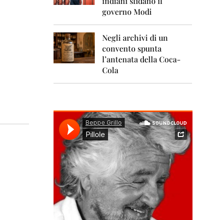
indiani sfidano il
0
1
governo Modi
1
Negli archivi di un
2
0
convento spunta
1
l’antenata della Coca-
2
Cola
2
0
1
3
2
0
1
4
2
0
1
5
2