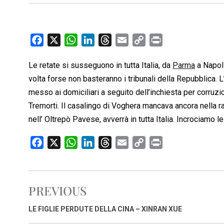
F
X
W
L
T
E
C
P
a
h
i
h
m
o
r
Le retate si susseguono in tutta Italia, da
Parma
a Napol
c
a
n
r
a
p
i
volta forse non basteranno i tribunali della Repubblica. 
e
t
k
e
i
y
n
b
s
e
a
l
L
t
messo ai domiciliari a seguito dell’inchiesta per corruzio
o
A
d
d
i
Tremorti. Il casalingo di Voghera mancava ancora nella ra
o
p
I
s
n
nell’ Oltrepò Pavese, avverrà in tutta Italia. Incrociamo l
k
p
n
k
F
X
W
L
T
E
C
P
a
h
i
h
m
o
r
c
a
n
r
a
p
i
e
t
k
e
i
y
n
PREVIOUS
b
s
e
a
l
L
t
o
A
d
d
i
LE FIGLIE PERDUTE DELLA CINA – XINRAN XUE
o
p
I
s
n