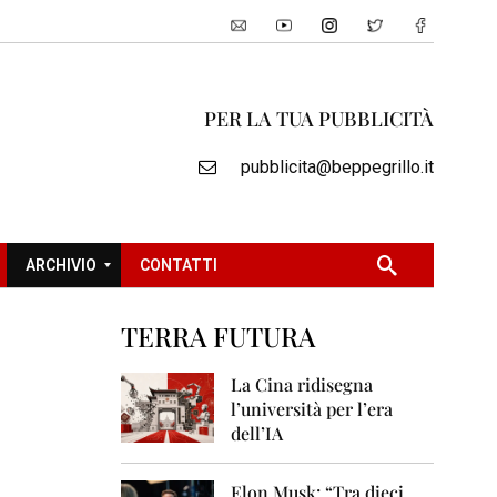
PER LA TUA PUBBLICITÀ
pubblicita@beppegrillo.it
ARCHIVIO
CONTATTI
TERRA FUTURA
2
0
La Cina ridisegna
0
l’università per l’era
5
dell’IA
2
0
Elon Musk: “Tra dieci