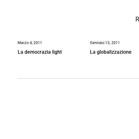
k
p
n
k
R
Marzo 4, 2011
Gennaio 13, 2011
La democrazia light
La globalizzazione