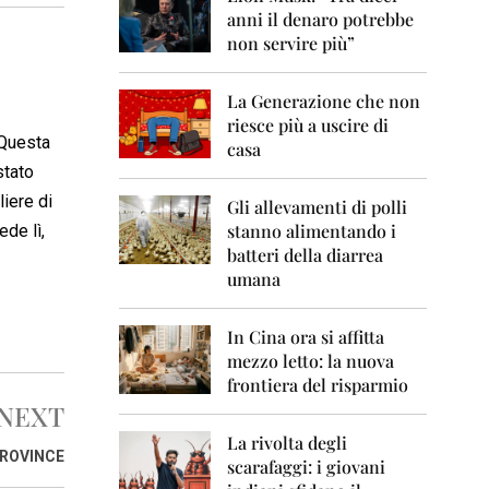
0
anni il denaro potrebbe
6
non servire più”
2
0
La Generazione che non
0
7
riesce più a uscire di
 Questa
casa
2
stato
0
liere di
0
Gli allevamenti di polli
8
stanno alimentando i
ede lì,
batteri della diarrea
2
umana
0
0
9
In Cina ora si affitta
mezzo letto: la nuova
2
frontiera del risparmio
0
1
NEXT
0
La rivolta degli
PROVINCE
scarafaggi: i giovani
2