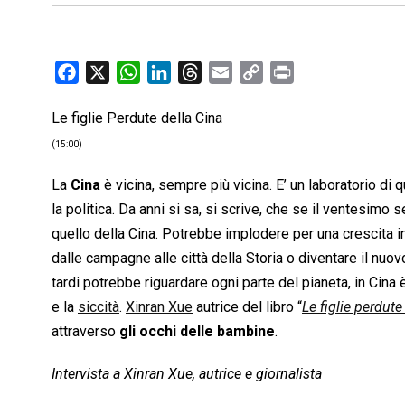
F
X
W
L
T
E
C
P
a
h
i
h
m
o
r
Le figlie Perdute della Cina
c
a
n
r
a
p
i
e
t
k
e
i
y
n
(15:00)
b
s
e
a
l
L
t
La
Cina
è vicina, sempre più vicina. E’ un laboratorio di
o
A
d
d
i
la politica. Da anni si sa, si scrive, che se il ventesimo 
o
p
I
s
n
quello della Cina. Potrebbe implodere per una crescita in
k
p
n
k
dalle campagne alle città della Storia o diventare il nuo
tardi potrebbe riguardare ogni parte del pianeta, in Cina
e la
siccità
.
Xinran Xue
autrice del libro “
Le figlie perdute
attraverso
gli occhi delle bambine
.
Intervista a Xinran Xue, autrice e giornalista