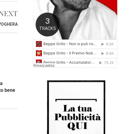
0
1
NEXT
6
 VOGHERA
la
to bene