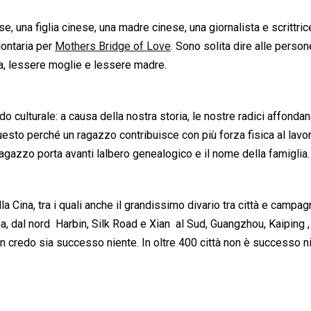
e, una figlia cinese, una madre cinese, una giornalista e scrittric
lontaria per
Mothers Bridge of Love
. Sono solita dire alle perso
era, lessere moglie e lessere madre.
do culturale: a causa della nostra storia, le nostre radici affondan
uesto perché un ragazzo contribuisce con più forza fisica al lavo
ragazzo porta avanti lalbero genealogico e il nome della famiglia.
la Cina, tra i quali anche il grandissimo divario tra città e campag
, dal nord  Harbin, Silk Road e Xian  al Sud, Guangzhou, Kaiping ,
 non credo sia successo niente. In oltre 400 città non è successo n