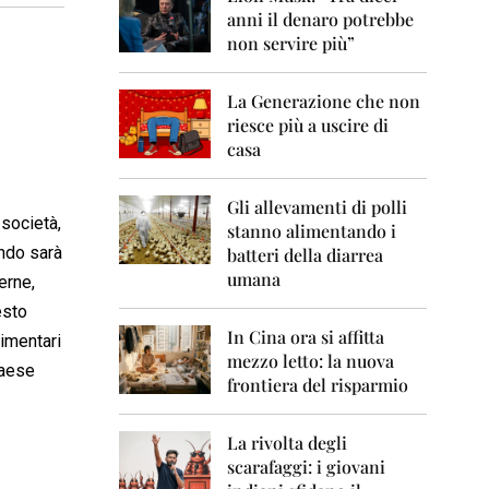
0
anni il denaro potrebbe
6
non servire più”
2
0
La Generazione che non
0
7
riesce più a uscire di
casa
2
0
0
Gli allevamenti di polli
 società,
8
stanno alimentando i
endo sarà
batteri della diarrea
2
umana
erne,
0
0
esto
9
In Cina ora si affitta
limentari
mezzo letto: la nuova
2
Paese
frontiera del risparmio
0
1
0
La rivolta degli
scarafaggi: i giovani
2