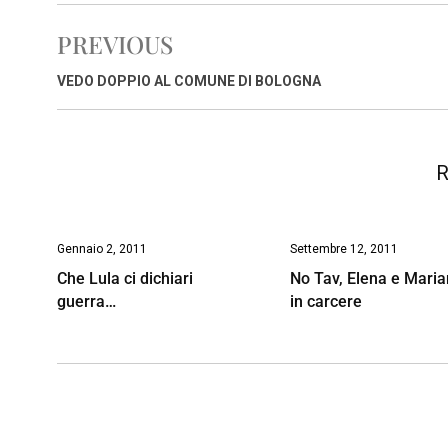
e
t
k
e
i
y
n
PREVIOUS
b
s
e
a
l
L
t
o
A
d
d
i
VEDO DOPPIO AL COMUNE DI BOLOGNA
o
p
I
s
n
k
p
n
k
R
Gennaio 2, 2011
Settembre 12, 2011
Che Lula ci dichiari
No Tav, Elena e Mari
guerra…
in carcere