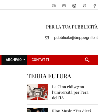
PER LA TUA PUBBLICITÀ
pubblicita@beppegrillo.it
ARCHIVIO
CONTATTI
TERRA FUTURA
2
0
La Cina ridisegna
0
l’università per l’era
5
dell’IA
2
0
Elon Musk: “Tra dieci