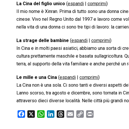
La Cina del figlio unico
(
espandi
|
comprimi
)
Il mio nome è Xinran. Prima di tutto sono una donna cines
cinese. Vivo nel Regno Unito dal 1997 e lavoro come vo
nella vita di una donna ci sono tre tipi di lavoro: la carri
La strage delle bambine
(
espandi
|
comprimi
)
In Cina e in molti paesi asiatici, abbiamo una sorta di cre
cultura prettamente maschile e basata sullagricoltura. Q
terra, al supporto della vita familiare e anche perché un 
Le mille e una Cina
(
espandi
|
comprimi
)
La Cina non è una sola. Ci sono tanti e diversi aspetti del
Lanno scorso, tra agosto e dicembre, sono tornata in Cina
attraverso dieci diverse località. Nelle città più grandi
F
X
W
L
T
E
C
P
a
h
i
h
m
o
r
c
a
n
r
a
p
i