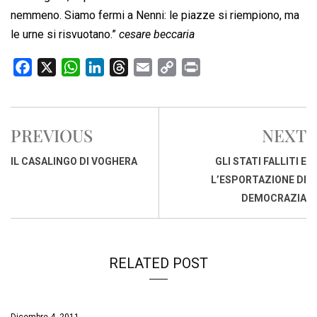
nemmeno. Siamo fermi a Nenni: le piazze si riempiono, ma
le urne si risvuotano.”
cesare beccaria
F
X
W
L
T
E
C
P
a
h
i
h
m
o
r
c
a
n
r
a
p
i
e
t
k
e
i
y
n
PREVIOUS
NEXT
b
s
e
a
l
L
t
o
A
d
d
i
IL CASALINGO DI VOGHERA
GLI STATI FALLITI E
o
p
I
s
n
L’ESPORTAZIONE DI
k
p
n
k
DEMOCRAZIA
RELATED POST