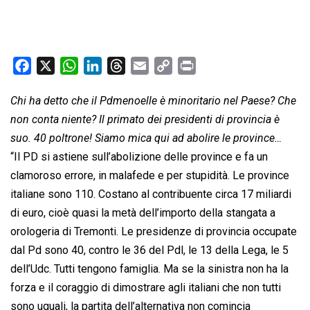
F
X
W
L
T
E
C
P
a
h
i
h
m
o
r
Chi ha detto che il Pdmenoelle è minoritario nel Paese? Che
c
a
n
r
a
p
i
non conta niente? Il primato dei presidenti di provincia è
e
t
k
e
i
y
n
b
s
e
a
l
L
t
suo. 40 poltrone! Siamo mica qui ad abolire le province…
o
A
d
d
i
“Il PD si astiene sull’abolizione delle province e fa un
o
p
I
s
n
clamoroso errore, in malafede e per stupidità. Le province
k
p
n
k
italiane sono 110. Costano al contribuente circa 17 miliardi
di euro, cioè quasi la metà dell’importo della stangata a
orologeria di Tremonti. Le presidenze di provincia occupate
dal Pd sono 40, contro le 36 del Pdl, le 13 della Lega, le 5
dell’Udc. Tutti tengono famiglia. Ma se la sinistra non ha la
forza e il coraggio di dimostrare agli italiani che non tutti
sono uguali, la partita dell’alternativa non comincia