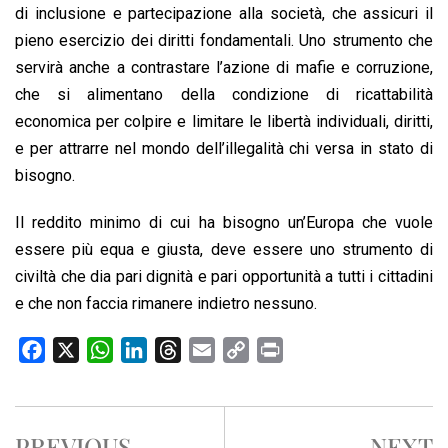
di inclusione e partecipazione alla società, che assicuri il
pieno esercizio dei diritti fondamentali. Uno strumento che
servirà anche a contrastare l’azione di mafie e corruzione,
che si alimentano della condizione di ricattabilità
economica per colpire e limitare le libertà individuali, diritti,
e per attrarre nel mondo dell’illegalità chi versa in stato di
bisogno.
Il reddito minimo di cui ha bisogno un’Europa che vuole
essere più equa e giusta, deve essere uno strumento di
civiltà che dia pari dignità e pari opportunità a tutti i cittadini
e che non faccia rimanere indietro nessuno.
F
X
W
L
T
E
C
P
a
h
i
h
m
o
r
c
a
n
r
a
p
i
e
t
k
e
i
y
n
PREVIOUS
NEXT