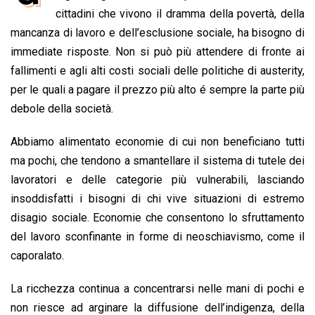
b
s
e
a
l
L
t
cittadini che vivono il dramma della povertà, della
o
A
d
d
i
mancanza di lavoro e dell’esclusione sociale, ha bisogno di
o
p
I
s
n
immediate risposte. Non si può più attendere di fronte ai
k
p
n
k
fallimenti e agli alti costi sociali delle politiche di austerity,
per le quali a pagare il prezzo più alto é sempre la parte più
debole della società.
Abbiamo alimentato economie di cui non beneficiano tutti
ma pochi, che tendono a smantellare il sistema di tutele dei
lavoratori e delle categorie più vulnerabili, lasciando
insoddisfatti i bisogni di chi vive situazioni di estremo
disagio sociale. Economie che consentono lo sfruttamento
del lavoro sconfinante in forme di neoschiavismo, come il
caporalato.
La ricchezza continua a concentrarsi nelle mani di pochi e
non riesce ad arginare la diffusione dell’indigenza, della