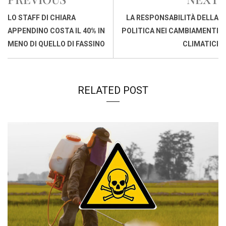
b
s
e
a
l
L
t
o
A
d
d
i
LO STAFF DI CHIARA
LA RESPONSABILITÀ DELLA
o
p
I
s
n
APPENDINO COSTA IL 40% IN
POLITICA NEI CAMBIAMENTI
k
p
n
k
MENO DI QUELLO DI FASSINO
CLIMATICI
RELATED POST