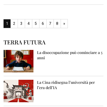
1
2
3
4
5
6
7
8
»
TERRA FUTURA
La disoccupazione può cominciare a 5
anni
La Cina ridisegna l’università per
l’era dell’IA