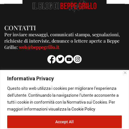
CONTATTI
Per inviare messaggi, comunicati stampa, segnalazioni,
richieste di interviste, denunce o lettere aperte a Beppe
Grillo:
web@beppegrillo.it
PUBBLICITA'
Informativa Privacy
Per la tua pubblicità su questo Blog:
Questo sito web utilizza i cookies per migliorare l'esperienza
pubblicita@beppegrillo.it
dell'utente. Continuando la navigazione l'utente acconsente a
tutti i cookie in conformità con la Normativa sui Cookies. Per
HOMEPAGE
COOKIE POLICY
PRIVACY POLICY
CONTATTI
maggiori informazioni visualizza la
Cookie Policy
Accept All
© Copyright 2026 - Il Blog di Beppe Grillo. All Rights Reserved - Powered by
happygrafic.com