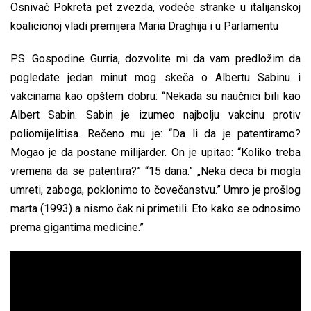
Osnivač Pokreta pet zvezda, vodeće stranke u italijanskoj
koalicionoj vladi premijera Maria Draghija i u Parlamentu
PS. Gospodine Gurria, dozvolite mi da vam predložim da
pogledate jedan minut mog skeča o Albertu Sabinu i
vakcinama kao opštem dobru: “Nekada su naučnici bili kao
Albert Sabin. Sabin je izumeo najbolju vakcinu protiv
poliomijelitisa. Rečeno mu je: “Da li da je patentiramo?
Mogao je da postane milijarder. On je upitao: “Koliko treba
vremena da se patentira?” “15 dana.” „Neka deca bi mogla
umreti, zaboga, poklonimo to čovečanstvu.” Umro je prošlog
marta (1993) a nismo čak ni primetili. Eto kako se odnosimo
prema gigantima medicine.”