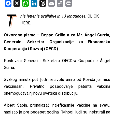
F
X
W
L
T
E
C
P
a
h
i
h
m
o
r
T
his letter is available in 13 languages:
CLICK
c
a
n
r
a
p
i
e
HERE.
t
k
e
i
y
n
b
s
e
a
l
L
t
Otvoreno pismo – Beppe Grillo-a za Mr. Ángel Gurría,
o
A
d
d
i
Generalni Sekretar Organizacije za Ekonomsku
o
p
I
s
n
Kooperaciju i Razvoj (OECD)
k
p
n
k
Poštovani Generalni Sekretaru OECD-a Gospodine Ángel
Gurría,
Svakog minuta pet ljudi na svetu umre od Kovida jer nisu
vakcinisani. Privatno posedovanje patenta vakcina
onemogućava njihovu svetsku distribuciju.
Albert Sabin, pronalazač najefikasnije vakcine na svetu,
napisao je pre pedeset godina: “Mnogi ljudi su insistirali na