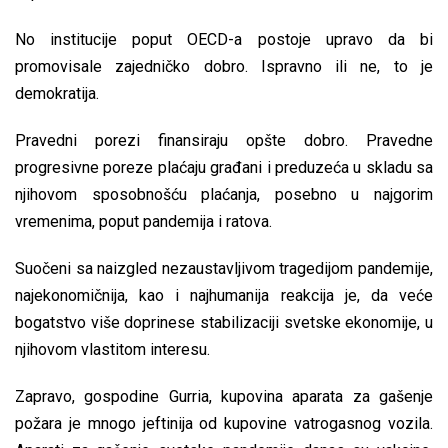
No institucije poput OECD-a postoje upravo da bi
promovisale zajedničko dobro. Ispravno ili ne, to je
demokratija.
Pravedni porezi finansiraju opšte dobro. Pravedne
progresivne poreze plaćaju građani i preduzeća u skladu sa
njihovom sposobnošću plaćanja, posebno u najgorim
vremenima, poput pandemija i ratova.
Suočeni sa naizgled nezaustavljivom tragedijom pandemije,
najekonomičnija, kao i najhumanija reakcija je, da veće
bogatstvo više doprinese stabilizaciji svetske ekonomije, u
njihovom vlastitom interesu.
Zapravo, gospodine Gurria, kupovina aparata za gašenje
požara je mnogo jeftinija od kupovine vatrogasnog vozila.