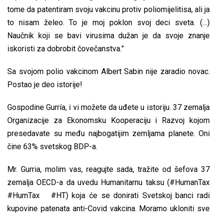
tome da patentiram svoju vakcinu protiv poliomijelitisa, ali ja
to nisam želeo. To je moj poklon svoj deci sveta. (…)
Naučnik koji se bavi virusima dužan je da svoje znanje
iskoristi za dobrobit čovečanstva.”
Sa svojom polio vakcinom Albert Sabin nije zaradio novac.
Postao je deo istorije!
Gospodine Gurría, i vi možete da uđete u istoriju. 37 zemalja
Organizacije za Ekonomsku Kooperaciju i Razvoj kojom
presedavate su među najbogatijim zemljama planete. Oni
čine 63% svetskog BDP-a.
Mr. Gurria, molim vas, reagujte sada, tražite od šefova 37
zemalja OECD-a da uvedu Humanitarnu taksu (#HumanTax
#HumTax #HT) koja će se donirati Svetskoj banci radi
kupovine patenata anti-Covid vakcina. Moramo ukloniti sve