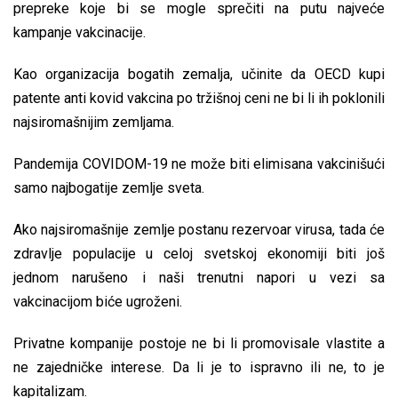
prepreke koje bi se mogle sprečiti na putu najveće
kampanje vakcinacije.
Kao organizacija bogatih zemalja, učinite da OECD kupi
patente anti kovid vakcina po tržišnoj ceni ne bi li ih poklonili
najsiromašnijim zemljama.
Pandemija COVIDOM-19 ne može biti elimisana vakcinišući
samo najbogatije zemlje sveta.
Ako najsiromašnije zemlje postanu rezervoar virusa, tada će
zdravlje populacije u celoj svetskoj ekonomiji biti još
jednom narušeno i naši trenutni napori u vezi sa
vakcinacijom biće ugroženi.
Privatne kompanije postoje ne bi li promovisale vlastite a
ne zajedničke interese. Da li je to ispravno ili ne, to je
kapitalizam.