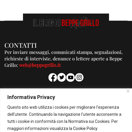
CONTATTI
Per inviare messaggi, comunicati stampa, segnalazioni,
richieste di interviste, denunce o lettere aperte a Beppe
Grillo:
web@beppegrillo.it
PUBBLICITA'
Informativa Privacy
Per la tua pubblicità su questo Blog:
Questo sito web utilizza i cookies per migliorare l'esperienza
pubblicita@beppegrillo.it
dell'utente. Continuando la navigazione l'utente acconsente a
tutti i cookie in conformità con la Normativa sui Cookies. Per
HOMEPAGE
COOKIE POLICY
PRIVACY POLICY
CONTATTI
maggiori informazioni visualizza la
Cookie Policy