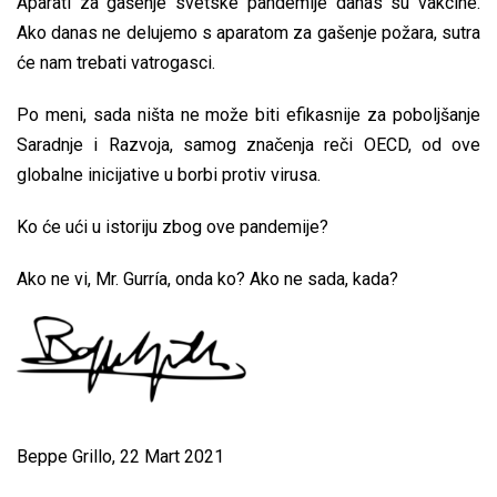
Aparati za gašenje svetske pandemije danas su vakcine.
Ako danas ne delujemo s aparatom za gašenje požara, sutra
će nam trebati vatrogasci.
Po meni, sada ništa ne može biti efikasnije za poboljšanje
Saradnje i Razvoja, samog značenja reči OECD, od ove
globalne inicijative u borbi protiv virusa.
Ko će ući u istoriju zbog ove pandemije?
Ako ne vi, Mr. Gurría, onda ko? Ako ne sada, kada?
Beppe Grillo, 22 Mart 2021