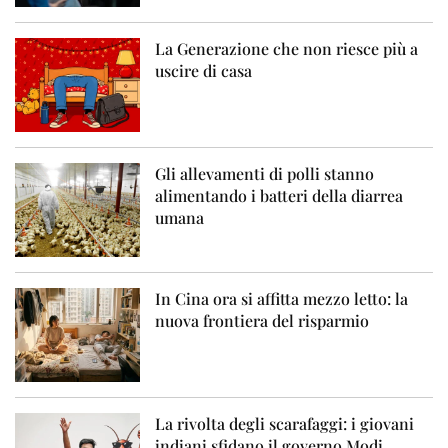
La Generazione che non riesce più a
uscire di casa
Gli allevamenti di polli stanno
alimentando i batteri della diarrea
umana
In Cina ora si affitta mezzo letto: la
nuova frontiera del risparmio
La rivolta degli scarafaggi: i giovani
indiani sfidano il governo Modi