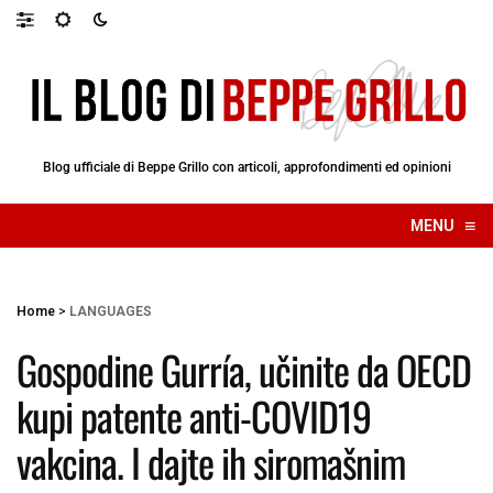
Blog ufficiale di Beppe Grillo con articoli, approfondimenti ed opinioni
≡
MENU
☰
Home
>
LANGUAGES
Gospodine Gurría, učinite da OECD
kupi patente anti-COVID19
vakcina. I dajte ih siromašnim