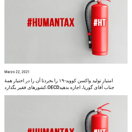
Marzo 22, 2021
‌امتیاز تولید واکسن کووید-۱۹ را بخردتا آن‌ را در اختیار همهٔ
کشورهای فقیر بگذارد.OECDجناب آقای گوریا، اجازه بدهید