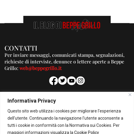
CONTATTI
Per inviare messaggi, comunicati stampa, segnalazioni,
richieste di interviste, denunce o lettere aperte a Beppe
Grillo:
web@beppegrillo.it
PUBBLICITA'
Informativa Privacy
Per la tua pubblicità su questo Blog:
Questo sito web utilizza i cookies per migliorare l'esperienza
pubblicita@beppegrillo.it
dell'utente. Continuando la navigazione l'utente acconsente a
tutti i cookie in conformità con la Normativa sui Cookies. Per
HOMEPAGE
COOKIE POLICY
PRIVACY POLICY
CONTATTI
maggiori informazioni visualizza la
Cookie Policy