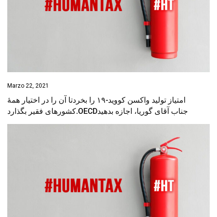
Marzo 22, 2021
‌امتیاز تولید واکسن کووید-۱۹ را بخردتا آن‌ را در اختیار همهٔ
کشورهای فقیر بگذارد.OECDجناب آقای گوریا، اجازه بدهید