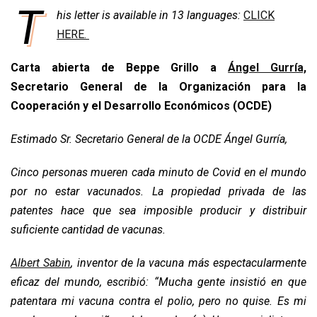
T
his letter is available in 13 languages:
CLICK
c
a
n
r
a
p
i
e
HERE.
t
k
e
i
y
n
b
s
e
a
l
L
t
Carta abierta de Beppe Grillo a
Ángel Gurría,
o
A
d
d
i
Secretario General de la Organización para la
o
p
I
s
n
Cooperación y el Desarrollo Económicos (OCDE)
k
p
n
k
Estimado Sr. Secretario General de la OCDE Ángel Gurría,
Cinco personas mueren cada minuto de Covid en el mundo
por no estar vacunados. La propiedad privada de las
patentes hace que sea imposible producir y distribuir
suficiente cantidad de vacunas.
Albert Sabin
, inventor de la vacuna más espectacularmente
eficaz del mundo, escribió: “Mucha gente insistió en que
patentara mi vacuna contra el polio, pero no quise. Es mi