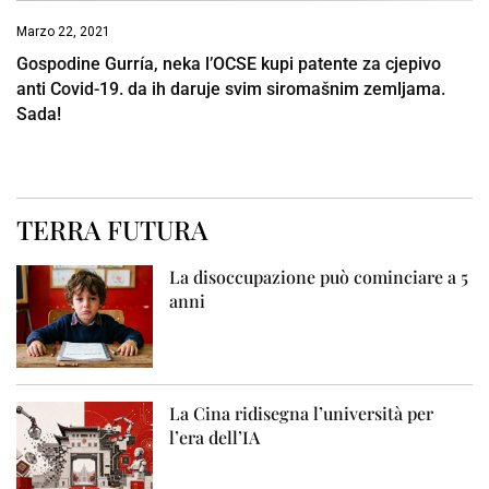
Marzo 22, 2021
Gospodine Gurría, neka l’OCSE kupi patente za cjepivo
anti Covid-19. da ih daruje svim siromašnim zemljama.
Sada!
TERRA FUTURA
La disoccupazione può cominciare a 5
anni
La Cina ridisegna l’università per
l’era dell’IA