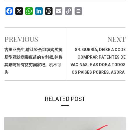
F
X
W
L
T
E
C
P
a
h
i
h
m
o
r
c
a
n
r
a
p
i
e
t
k
e
i
y
n
PREVIOUS
NEXT
b
s
e
a
l
L
t
o
A
d
d
i
古里亚先生,请让经合组织购买抗
SR. GURRÍA, DEIXE A OCDE
o
p
I
s
n
新型冠状病毒疫苗的专利权,并将
COMPRAR PATENTES DE
k
p
n
k
其赠与所有贫穷国家吧。机不可
VACINAS. E AS DOE A TODOS
失!
OS PAÍSES POBRES. AGORA!
RELATED POST