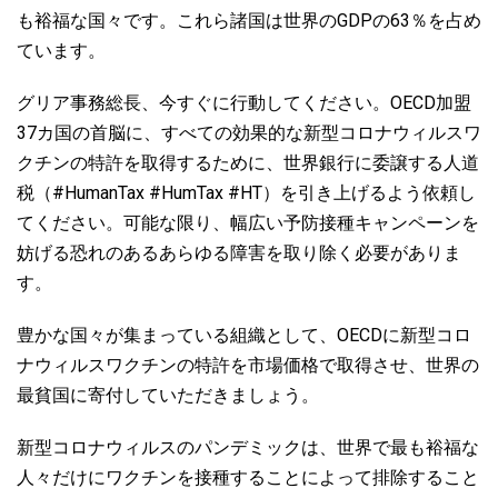
GDP
63
も裕福な国々です。これら諸国は世界の
の
％を占め
ています。
OECD
グリア事務総長、今すぐに行動してください。
加盟
37
カ国の首脳に、すべての効果的な新型コロナウィルスワ
クチンの特許を取得するために、世界銀行に委譲する人道
#HumanTax #HumTax #HT
税（
）を引き上げるよう依頼し
てください。可能な限り、幅広い予防接種キャンペーンを
妨げる恐れのあるあらゆる障害を取り除く必要がありま
す。
OECD
豊かな国々が集まっている組織として、
に新型コロ
ナウィルスワクチンの特許を市場価格で取得させ、世界の
最貧国に寄付していただきましょう。
新型コロナウィルスのパンデミックは、世界で最も裕福な
人々だけにワクチンを接種することによって排除すること