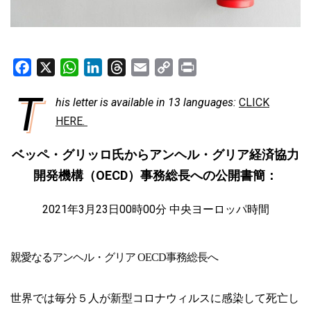
F
X
W
L
T
E
C
P
a
h
i
h
m
o
r
T
his letter is available in 13 languages:
CLICK
c
a
n
r
a
p
i
e
HERE.
t
k
e
i
y
n
b
s
e
a
l
L
t
ベッペ・グリッロ氏からアンヘル・グリア経済協力
o
A
d
d
i
OECD
o
開発機構（
p
I
s
）事務総長への公開書簡：
n
k
p
n
k
2021
3
23
00
00
年
月
日
時
分 中央ヨーロッパ時間
親愛なる
アンヘル・グリア
OECD
事務総長へ
世界では毎分５人が新型コロナウィルスに感染して死亡し