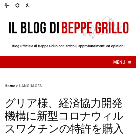
Blog ufficiale di Beppe Grillo con articoli, approfondimenti ed opinioni
≡
MENU
☰
Home
>
LANGUAGES
グリア様、経済協力開発
機構に新型コロナウィル
スワクチンの特許を購入