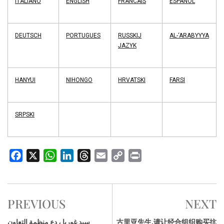
ITALIANO
ENGLISH
FRANCAIS
ESPANOL
DEUTSCH
PORTUGUES
RUSSKIJ
AL-‘ARABYYYA
JAZYK
HANYUI
NIHONGO
HRVATSKI
FARSI
SRPSKI
F
X
W
L
T
E
C
P
a
h
i
h
m
o
r
c
a
n
r
a
p
i
e
t
k
e
i
y
n
PREVIOUS
NEXT
b
s
e
a
l
L
t
o
A
d
d
i
سيد غوريا ، دع منظمة التعاون
古里亚先生,请让经合组织购买抗