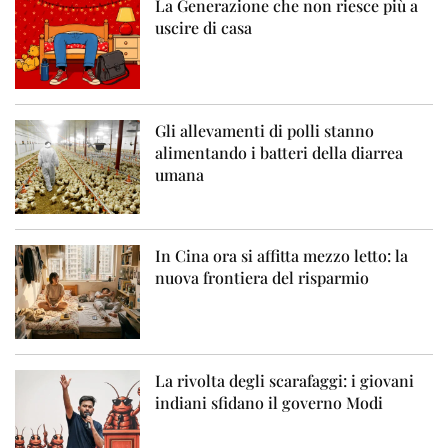
La Generazione che non riesce più a
uscire di casa
Gli allevamenti di polli stanno
alimentando i batteri della diarrea
umana
In Cina ora si affitta mezzo letto: la
nuova frontiera del risparmio
La rivolta degli scarafaggi: i giovani
indiani sfidano il governo Modi