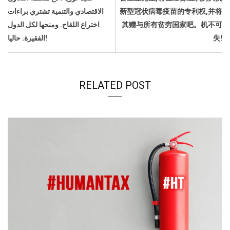
o
p
I
s
n
الاقتصادي والتنمية تشتري براءات
新型冠状病毒疫苗的专利权,并将
k
p
n
k
اختراع اللقاح. ومنحها لكل الدول
其赠与所有贫穷国家吧。机不可
الفقيرة. حاليا!
失!
RELATED POST