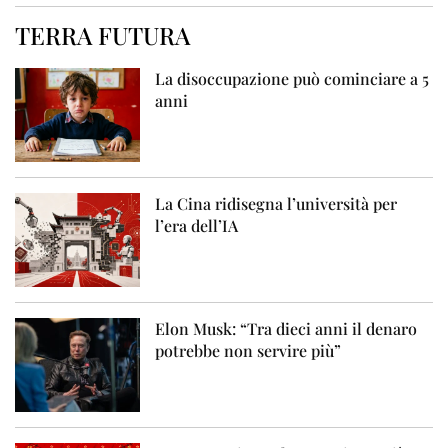
TERRA FUTURA
La disoccupazione può cominciare a 5
anni
La Cina ridisegna l’università per
l’era dell’IA
Elon Musk: “Tra dieci anni il denaro
potrebbe non servire più”