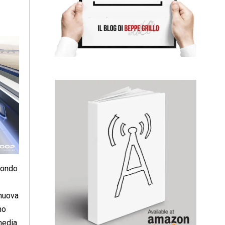
 mondo
 nuova
no
media