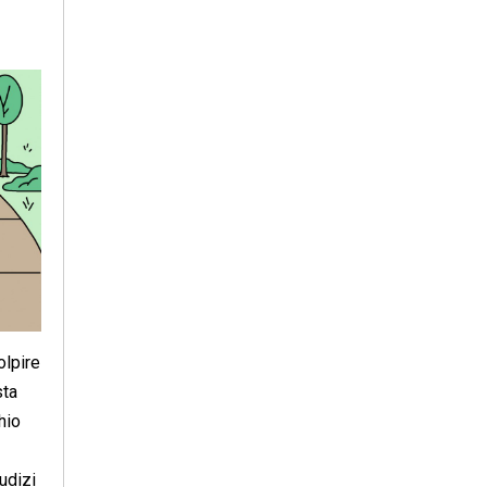
olpire
sta
hio
udizi