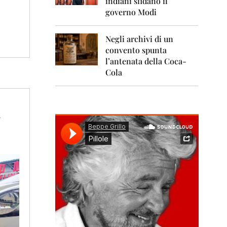
indiani sfidano il
0
1
governo Modi
1
Negli archivi di un
2
0
convento spunta
1
l’antenata della Coca-
2
Cola
2
0
1
3
2
0
1
4
2
0
1
5
2