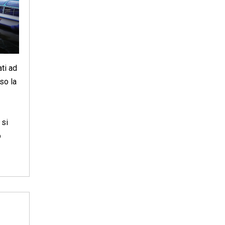
ti ad
so la
 si
o