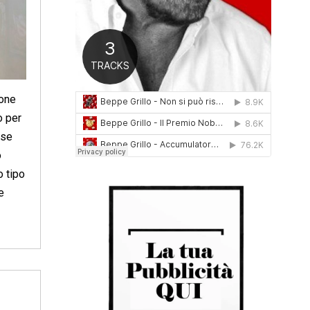
0
1
6
ione
o per
ese
o
o tipo
e