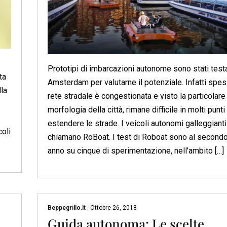
Prototipi di imbarcazioni autonome sono stati testa
ta
Amsterdam per valutarne il potenziale. Infatti spes
lla
rete stradale è congestionata e visto la particolare
morfologia della città, rimane difficile in molti punti
estendere le strade. I veicoli autonomi galleggianti
oli
chiamano RoBoat. I test di Roboat sono al second
anno su cinque di sperimentazione, nell’ambito […]
Beppegrillo.it
-
Ottobre 26, 2018
Guida autonoma: Le scelte