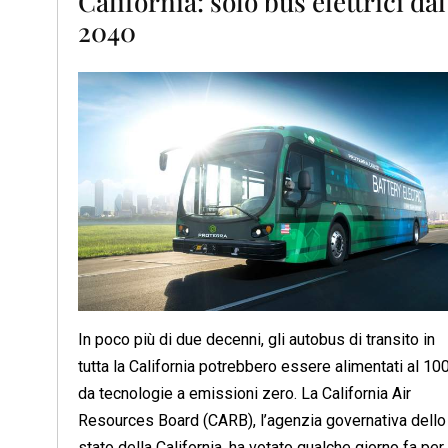
California: solo bus elettrici dal
2040
In poco più di due decenni, gli autobus di transito in
tutta la California potrebbero essere alimentati al 1
da tecnologie a emissioni zero. La California Air
Resources Board (CARB), l’agenzia governativa dello
stato della California, ha votato qualche giorno fa per