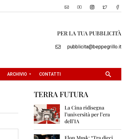
PER LA TUA PUBBLICITÀ
pubblicita@beppegrillo.it
ARCHIVIO
CONTATTI
TERRA FUTURA
2
0
La Cina ridisegna
0
l’università per l’era
5
dell’IA
2
0
Elon Musk: “Tra dieci