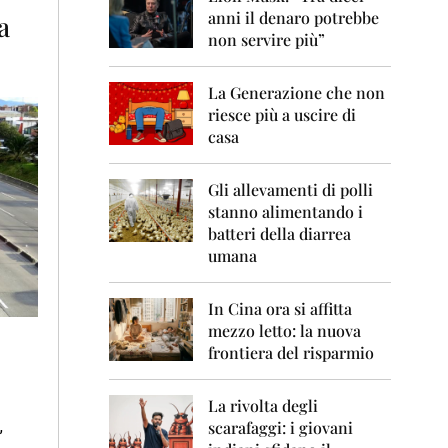
0
anni il denaro potrebbe
a
6
non servire più”
2
0
La Generazione che non
0
7
riesce più a uscire di
casa
2
0
0
Gli allevamenti di polli
8
stanno alimentando i
batteri della diarrea
2
umana
0
0
9
In Cina ora si affitta
mezzo letto: la nuova
2
frontiera del risparmio
0
1
0
La rivolta degli
scarafaggi: i giovani
,
2