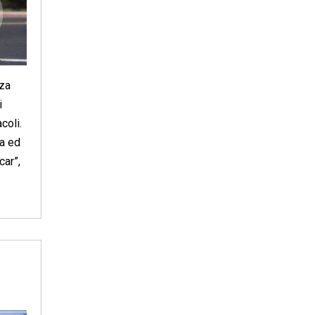
nza
i
coli.
a ed
car”,