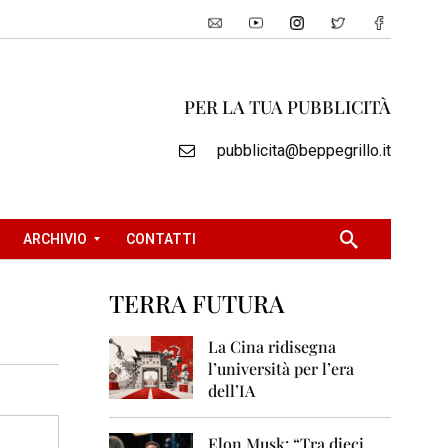
PER LA TUA PUBBLICITÀ
pubblicita@beppegrillo.it
ARCHIVIO
CONTATTI
TERRA FUTURA
2
0
La Cina ridisegna
0
l’università per l’era
5
dell’IA
2
0
Elon Musk: “Tra dieci