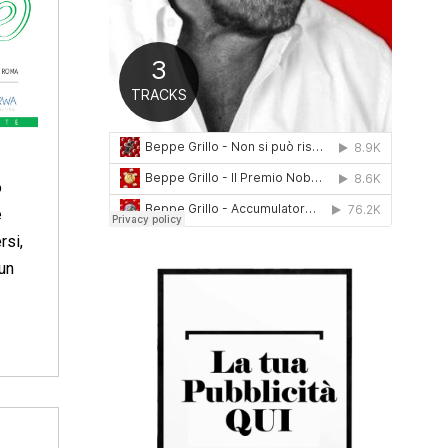
0
1
6
o
e
rsi,
 un