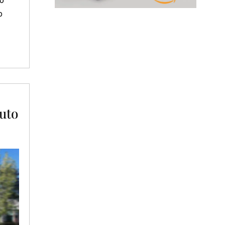
to
o
auto