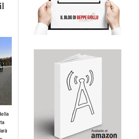
il
della
lta
darà