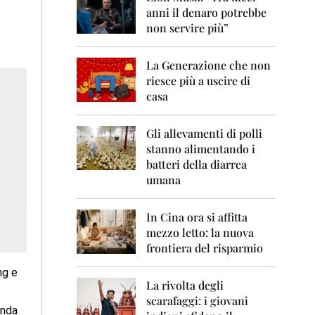
0
anni il denaro potrebbe
6
non servire più”
2
0
La Generazione che non
0
7
riesce più a uscire di
casa
2
0
0
Gli allevamenti di polli
8
stanno alimentando i
batteri della diarrea
2
umana
0
0
9
In Cina ora si affitta
mezzo letto: la nuova
2
frontiera del risparmio
0
1
ng e
0
La rivolta degli
scarafaggi: i giovani
2
enda