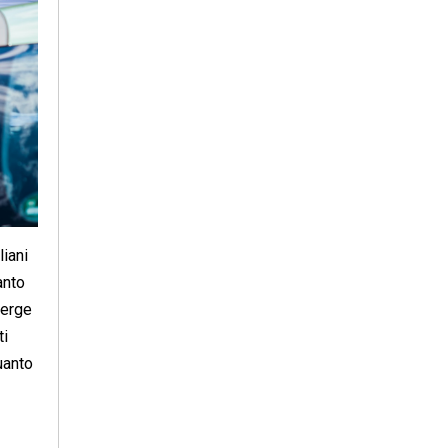
liani
anto
merge
ti
uanto