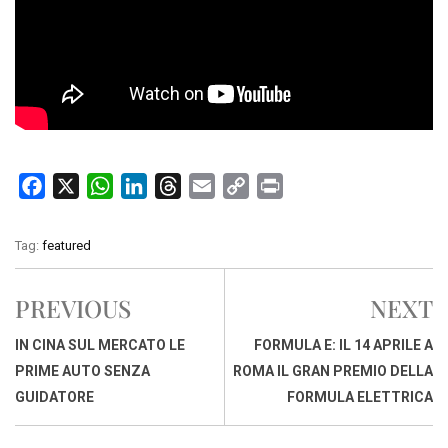
F
X
W
L
T
E
C
P
a
h
i
h
m
o
r
c
a
n
r
a
p
i
Tag:
featured
e
t
k
e
i
y
n
b
s
e
a
l
L
t
PREVIOUS
NEXT
o
A
d
d
i
o
p
I
s
n
IN CINA SUL MERCATO LE
FORMULA E: IL 14 APRILE A
k
p
n
k
PRIME AUTO SENZA
ROMA IL GRAN PREMIO DELLA
GUIDATORE
FORMULA ELETTRICA