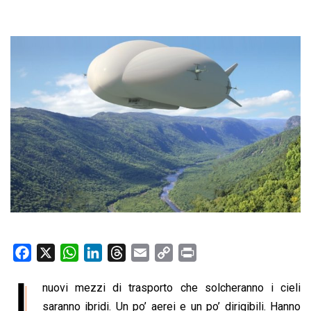
F
X
W
L
T
E
C
P
a
h
i
h
m
o
r
I
nuovi mezzi di trasporto che solcheranno i cieli
c
a
n
r
a
p
i
e
saranno ibridi. Un po’ aerei e un po’ dirigibili. Hanno
t
k
e
i
y
n