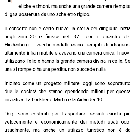
b
s
e
a
l
L
t
eliche e timoni, ma anche una grande camera riempita
o
A
d
d
i
di gas sostenuta da uno scheletro rigido.
o
p
I
s
n
Il concetto non è certo nuovo, la storia del dirigibile inizia
k
p
n
k
negli anni 30 e finisce nel ’37 con il disastro del
Hindenburg. I vecchi modelli erano riempiti di idrogeno,
altamente infiammabile e avevano una camera unica. I nuovi
utilizzano l’elio e hanno la grande camera divisa in celle. Se
una si rompe o ha una perdita, non succede nulla.
Iniziato come un progetto militare, oggi sono soprattutto
due le società che stanno spendendo milioni per questa
iniziativa. La Lockheed Martin e la Airlander 10.
Oggi sono costruiti per trasportare pesanti carichi più
velocemente e economicamente dei metodi usati oggi
usualmente, ma anche un utilizzo turistico non è da