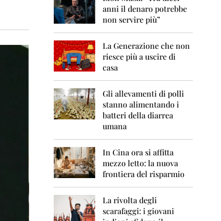
0
anni il denaro potrebbe
6
non servire più”
2
0
La Generazione che non
0
7
riesce più a uscire di
casa
2
0
0
Gli allevamenti di polli
8
stanno alimentando i
batteri della diarrea
2
umana
0
0
9
In Cina ora si affitta
mezzo letto: la nuova
2
frontiera del risparmio
0
1
0
La rivolta degli
scarafaggi: i giovani
2