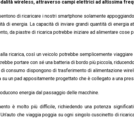
dalità wireless, attraverso campi elettrici ad altissima fre
nsentono di ricaricare i nostri smartphone solamente appoggiando
ità di energia. La capacità di inviare grandi quantità di energia a
to, da piastre di ricarica potrebbe iniziare ad alimentare cose p
alla ricarica, così un veicolo potrebbe semplicemente viaggiare 
ebbe portare con sé una batteria di bordo più piccola, riducendo
vi di consumo dispongono di trasferimento di alimentazione wire
va su un pad appositamente progettato che è collegato a una pres
roducono energia dal passaggio delle macchine.
nto è molto più difficile, richiedendo una potenza significat
Un’auto che viaggia poggia su ogni singolo cuscinetto di ricaric