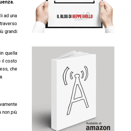
quenza.
li ad una
ttraverso
iù grandi
in quella
 il costo
less, che
a.
ivamente
a non più