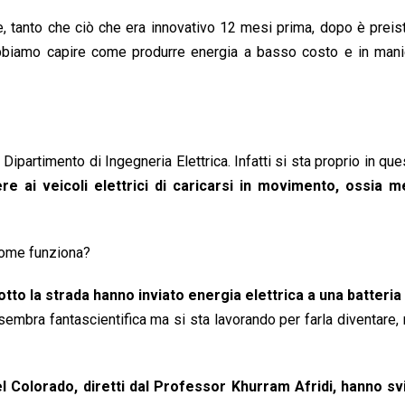
, tanto che ciò che era innovativo 12 mesi prima, dopo è preis
bbiamo capire come produrre energia a basso costo e in manie
Dipartimento di Ingegneria Elettrica. Infatti si sta proprio in ques
e ai veicoli elettrici di caricarsi in movimento, ossia m
 come funziona?
sotto la strada hanno inviato energia elettrica a una batteri
sembra fantascientifica ma si sta lavorando per farla diventare,
 del Colorado, diretti dal Professor Khurram Afridi, hanno sv