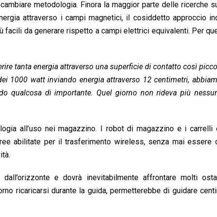
i cambiare metodologia. Finora la maggior parte delle ricerche 
ergia attraverso i campi magnetici, il cosiddetto approccio ind
 facili da generare rispetto a campi elettrici equivalenti. Per que
ferire tanta energia attraverso una superficie di contatto così picco
ei 1000 watt inviando energia attraverso 12 centimetri, abbia
do qualcosa di importante. Quel giorno non rideva più nessun
logia all’uso nei magazzino. I robot di magazzino e i carrelli 
e abilitate per il trasferimento wireless, senza mai essere c
ità.
 dall’orizzonte e dovrà inevitabilmente affrontare molti osta
giorno ricaricarsi durante la guida, permetterebbe di guidare cent