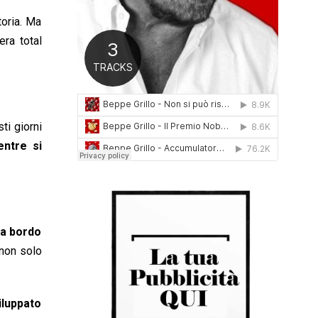
0
toria. Ma
1
6
ra total
ti giorni
entre si
a a bordo
 non solo
iluppato