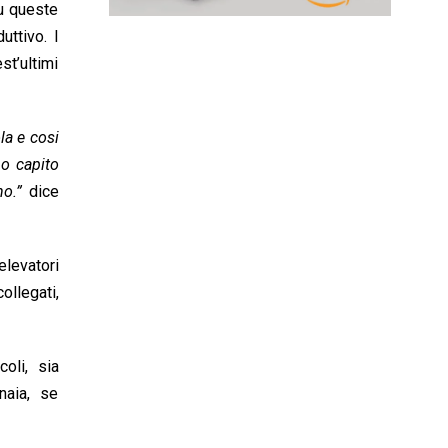
su queste
uttivo. I
st’ultimi
la e cosi
mo capito
o.”
dice
elevatori
ollegati,
coli, sia
inaia, se