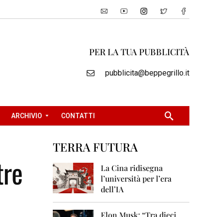
PER LA TUA PUBBLICITÀ
pubblicita@beppegrillo.it
ARCHIVIO
CONTATTI
TERRA FUTURA
2
tre
0
La Cina ridisegna
0
l’università per l’era
5
dell’IA
2
0
Elon Musk: “Tra dieci