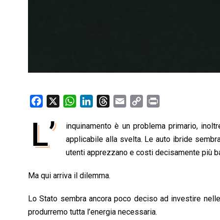
F
X
W
L
T
E
C
P
a
h
i
h
m
o
r
L’
inquinamento è un problema primario, inoltr
c
a
n
r
a
p
i
e
applicabile alla svelta. Le auto ibride semb
t
k
e
i
y
n
b
s
e
a
l
L
t
utenti apprezzano e costi decisamente più b
o
A
d
d
i
Ma qui arriva il dilemma.
o
p
I
s
n
k
p
n
k
Lo Stato sembra ancora poco deciso ad investire nelle
produrremo tutta l’energia necessaria.