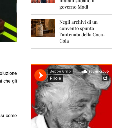
indiani sfidano il
0
1
governo Modi
1
Negli archivi di un
2
0
convento spunta
1
l’antenata della Coca-
2
Cola
2
0
1
3
soluzione
2
0
i che gli
1
4
2
0
1
ersi come
5
2